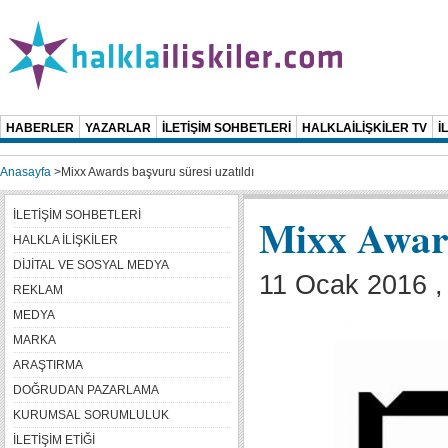
HABERLER
YAZARLAR
İLETİŞİM SOHBETLERİ
HALKLAİLİŞKİLER TV
İ
Anasayfa
>
Mixx Awards başvuru süresi uzatıldı
İLETİŞİM SOHBETLERİ
Mixx Award
HALKLA İLİŞKİLER
DİJİTAL VE SOSYAL MEDYA
11 Ocak 2016 ,
REKLAM
MEDYA
MARKA
ARAŞTIRMA
DOĞRUDAN PAZARLAMA
KURUMSAL SORUMLULUK
İLETİŞİM ETİĞİ