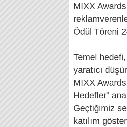
MIXX Awards’u
reklamverenle
Ödül Töreni 
Temel hedefi, 
yaratıcı düşü
MIXX Awards’t
Hedefler” ana
Geçtiğimiz s
katılım göste