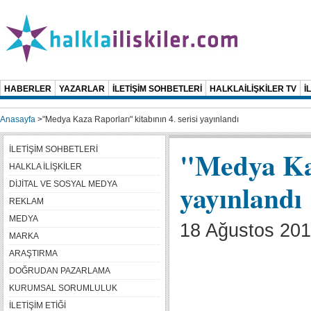
HABERLER
YAZARLAR
İLETİŞİM SOHBETLERİ
HALKLAİLİŞKİLER TV
İ
Anasayfa
>
"Medya Kaza Raporları" kitabının 4. serisi yayınlandı
İLETİŞİM SOHBETLERİ
"Medya Kaz
HALKLA İLİŞKİLER
yayınlandı
DİJİTAL VE SOSYAL MEDYA
REKLAM
MEDYA
18 Ağustos 201
MARKA
ARAŞTIRMA
DOĞRUDAN PAZARLAMA
KURUMSAL SORUMLULUK
İLETİŞİM ETİĞİ