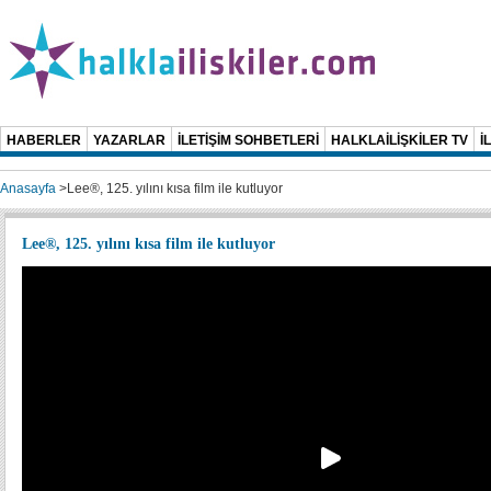
HABERLER
YAZARLAR
İLETİŞİM SOHBETLERİ
HALKLAİLİŞKİLER TV
İ
Anasayfa
>
Lee®, 125. yılını kısa film ile kutluyor
Lee®, 125. yılını kısa film ile kutluyor