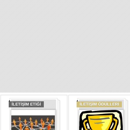
İLETİŞİM ETİĞİ
İLETİŞİM ÖDÜLLERİ