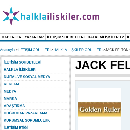
HABERLER
YAZARLAR
İLETİŞİM SOHBETLERİ
HALKLAİLİŞKİLER TV
İ
Anasayfa
>
İLETİŞİM ÖDÜLLERİ
>
HALKLA İLİŞKİLER ÖDÜLLERİ
>
JACK FELTON
JACK FE
İLETİŞİM SOHBETLERİ
HALKLA İLİŞKİLER
DİJİTAL VE SOSYAL MEDYA
REKLAM
MEDYA
MARKA
ARAŞTIRMA
DOĞRUDAN PAZARLAMA
KURUMSAL SORUMLULUK
İLETİŞİM ETİĞİ