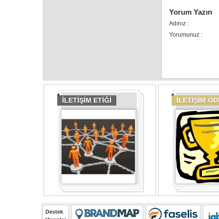
Yorum Yazın
Adınız :
Yorumunuz :
İLETİŞİM ETİĞİ
İLETİŞİM Ö
Destek