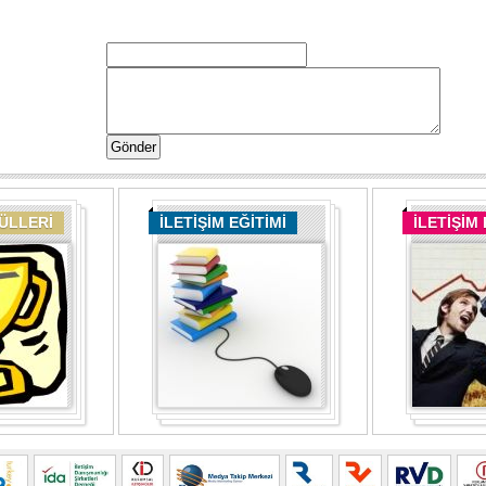
DÜLLERİ
İLETİŞİM EĞİTİMİ
İLETİŞİM