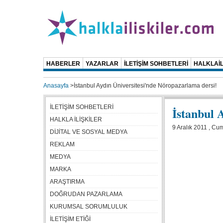
HABERLER
YAZARLAR
İLETİŞİM SOHBETLERİ
HALKLAİL
Anasayfa
>
İstanbul Aydın Üniversitesi'nde Nöropazarlama dersi!
İLETİŞİM SOHBETLERİ
İstanbul 
HALKLA İLİŞKİLER
9 Aralık 2011 , Cu
DİJİTAL VE SOSYAL MEDYA
REKLAM
MEDYA
MARKA
ARAŞTIRMA
DOĞRUDAN PAZARLAMA
KURUMSAL SORUMLULUK
İLETİŞİM ETİĞİ