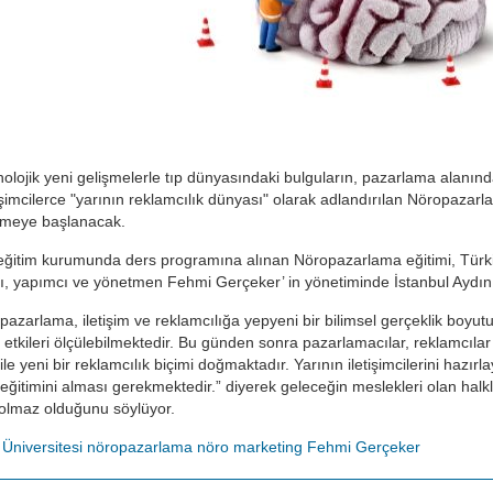
nolojik yeni gelişmelerle tıp dünyasındaki bulguların, pazarlama alanında
şimcilerce "yarının reklamcılık dünyası" olarak adlandırılan Nöropazarla
ilmeye başlanacak.
ğitim kurumunda ders programına alınan Nöropazarlama eğitimi, Türkiye’de
ı, yapımcı ve yönetmen Fehmi Gerçeker’ in yönetiminde İstanbul Aydın Ün
azarlama, iletişim ve reklamcılığa yepyeni bir bilimsel gerçeklik boyutu 
re- etkileri ölçülebilmektedir. Bu günden sonra pazarlamacılar, reklamcılar
e yeni bir reklamcılık biçimi doğmaktadır. Yarının iletişimcilerini hazırl
itimini alması gerekmektedir.” diyerek geleceğin meslekleri olan halkl
olmaz olduğunu söylüyor.
Üniversitesi
nöropazarlama
nöro marketing
Fehmi Gerçeker