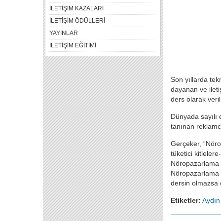
İLETİŞİM KAZALARI
İLETİŞİM ÖDÜLLERİ
YAYINLAR
İLETİŞİM EĞİTİMİ
Son yıllarda tek
dayanan ve ileti
ders olarak ver
Dünyada sayılı e
tanınan reklamc
Gerçeker, “Nörop
tüketici kitlele
Nöropazarlama il
Nöropazarlama eğ
dersin olmazsa 
Etiketler:
Aydın 