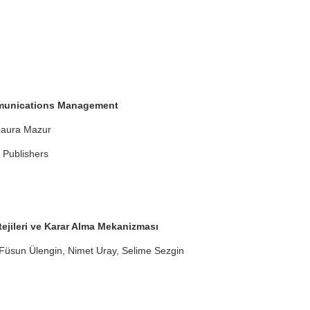
munications Management
Laura Mazur
 Publishers
tejileri ve Karar Alma Mekanizması
Füsun Ülengin, Nimet Uray, Selime Sezgin
ı