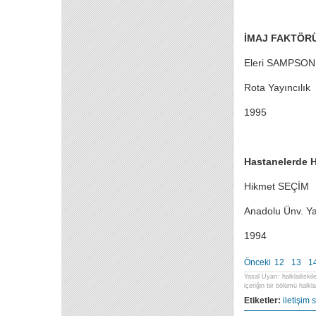
İMAJ FAKTÖR
Eleri SAMPSON
Rota Yayıncılık
1995
Hastanelerde Ha
Hikmet SEÇİM
Anadolu Ünv. Ya
1994
Önceki
12
13
1
Yasal Uyarı: halklailiski
içeriğin bir bölümü halklai
Etiketler:
iletişim
s