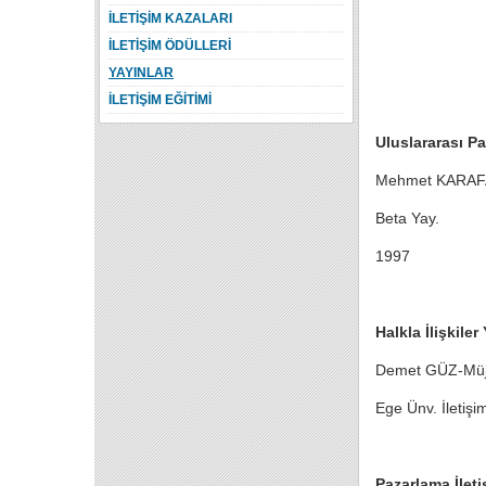
İLETİŞİM KAZALARI
İLETİŞİM ÖDÜLLERİ
YAYINLAR
İLETİŞİM EĞİTİMİ
Uluslararası P
Mehmet KARA
Beta Yay.
1997
Halkla İlişkiler
Demet GÜZ-Müj
Ege Ünv. İletişi
Pazarlama İleti