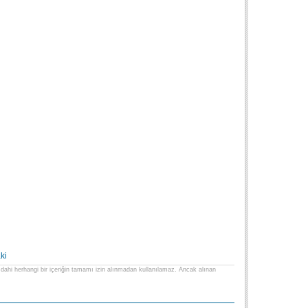
ki
lse dahi herhangi bir içeriğin tamamı izin alınmadan kullanılamaz. Ancak alınan