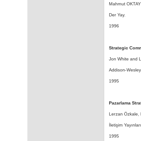
Mahmut OKTAY
Der Yay.
1996
Strategic Com
Jon White and 
Addison-Wesley
1995
Pazarlama Stra
Lerzan Özkale, 
İletişim Yayınlar
1995