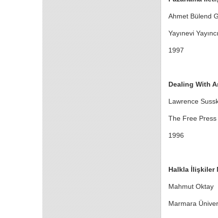
Ahmet Bülend G
Yayınevi Yayıncı
1997
Dealing With A
Lawrence Suss
The Free Press
1996
Halkla İlişkile
Mahmut Oktay
Marmara Üniversi