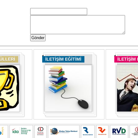
DÜLLERİ
İLETİŞİM EĞİTİMİ
İLETİŞİM