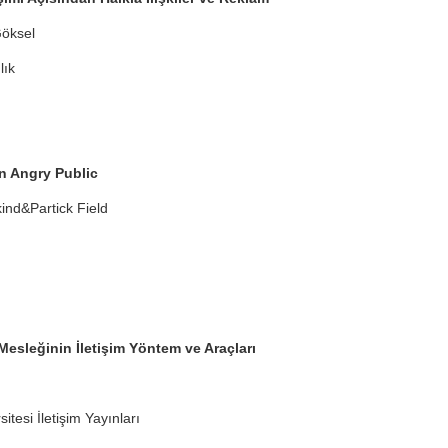
öksel
lık
n Angry Public
kind&Partick Field
r Mesleğinin İletişim Yöntem ve Araçları
tesi İletişim Yayınları