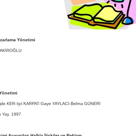
azarlama Yönetimi
FAKİROĞLU
 Yönetimi
de KER-Işıl KARPAT-Gaye YAYLACI-Belma GÜNERİ
m Yay. 1997
şimi Açısından Halkla İlişkiler ve Reklam