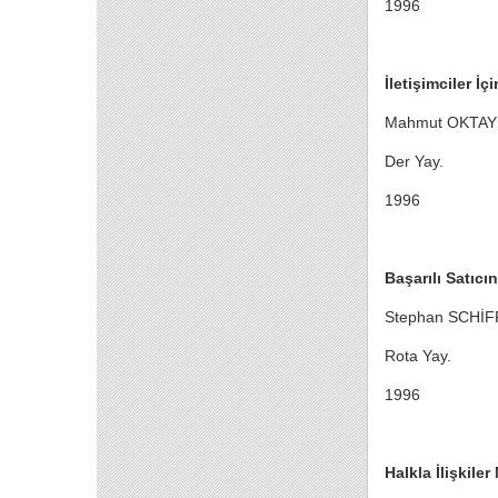
1996
İletişimciler İç
Mahmut OKTAY
Der Yay.
1996
Başarılı Satıcın
Stephan SCHİ
Rota Yay.
1996
Halkla İlişkile