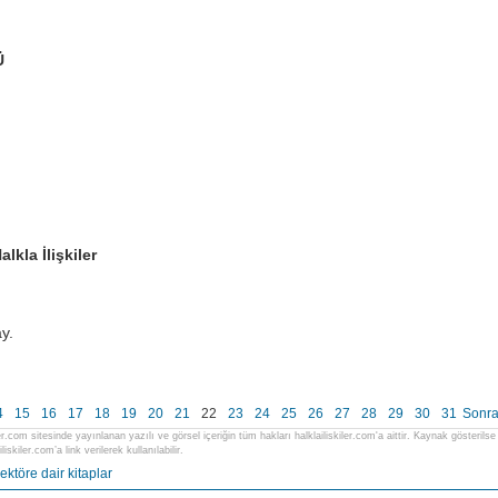
Ü
lkla İlişkiler
y.
4
15
16
17
18
19
20
21
22
23
24
25
26
27
28
29
30
31
Sonra
ler.com sitesinde yayınlanan yazılı ve görsel içeriğin tüm hakları halklailiskiler.com'a aittir. Kaynak gösteri
liskiler.com’a link verilerek kullanılabilir.
ektöre dair kitaplar