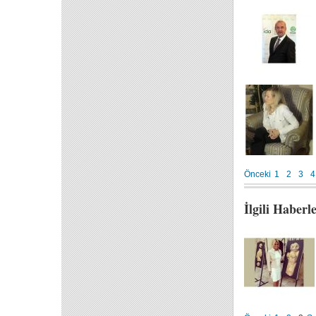
Önceki
1
2
3
4
İlgili Haberl