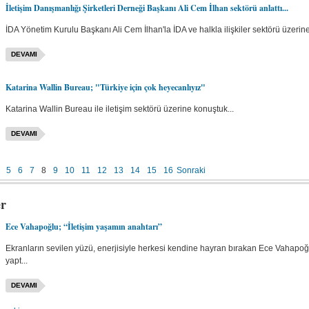
İletişim Danışmanlığı Şirketleri Derneği Başkanı Ali Cem İlhan sektörü anlattı...
İDA Yönetim Kurulu Başkanı Ali Cem İlhan'la İDA ve halkla ilişkiler sektörü üzerine 
DEVAMI
Katarina Wallin Bureau; "Türkiye için çok heyecanlıyız"
Katarina Wallin Bureau ile iletişim sektörü üzerine konuştuk...
DEVAMI
5
6
7
8
9
10
11
12
13
14
15
16
Sonraki
er
Ece Vahapoğlu; “İletişim yaşamın anahtarı”
Ekranların sevilen yüzü, enerjisiyle herkesi kendine hayran bırakan Ece Vahapoğlu
yapt...
DEVAMI