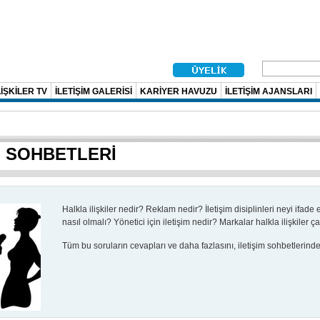
İŞKİLER TV
İLETİŞİM GALERİSİ
KARİYER HAVUZU
İLETİŞİM AJANSLARI
M SOHBETLERİ
Halkla ilişkiler nedir?
Reklam nedir?
İletişim disiplinleri neyi ifade
nasıl olmalı?
Yönetici için iletişim nedir?
Markalar halkla ilişkiler ç
Tüm bu soruların cevapları ve daha fazlasını, iletişim sohbetlerinde b