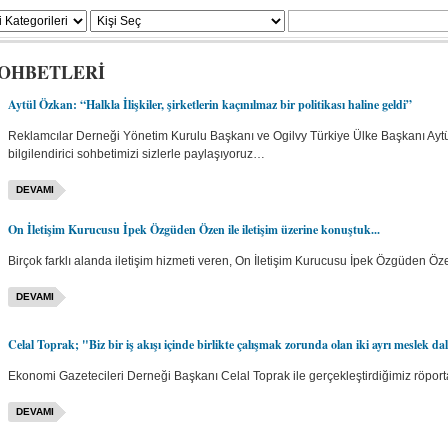
SOHBETLERİ
Aytül Özkan: “Halkla İlişkiler, şirketlerin kaçınılmaz bir politikası haline geldi”
Reklamcılar Derneği Yönetim Kurulu Başkanı ve Ogilvy Türkiye Ülke Başkanı Aytül 
bilgilendirici sohbetimizi sizlerle paylaşıyoruz…
DEVAMI
On İletişim Kurucusu İpek Özgüden Özen ile iletişim üzerine konuştuk...
Birçok farklı alanda iletişim hizmeti veren, On İletişim Kurucusu İpek Özgüden Öze
DEVAMI
Celal Toprak; "Biz bir iş akışı içinde birlikte çalışmak zorunda olan iki ayrı meslek dal
Ekonomi Gazetecileri Derneği Başkanı Celal Toprak ile gerçekleştirdiğimiz röportaj
DEVAMI