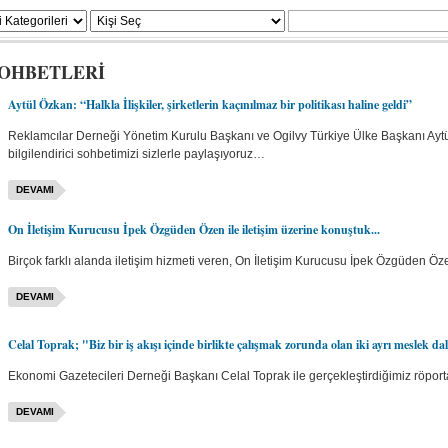
SOHBETLERİ
Aytül Özkan: “Halkla İlişkiler, şirketlerin kaçınılmaz bir politikası haline geldi”
Reklamcılar Derneği Yönetim Kurulu Başkanı ve Ogilvy Türkiye Ülke Başkanı Aytül 
bilgilendirici sohbetimizi sizlerle paylaşıyoruz…
DEVAMI
On İletişim Kurucusu İpek Özgüden Özen ile iletişim üzerine konuştuk...
Birçok farklı alanda iletişim hizmeti veren, On İletişim Kurucusu İpek Özgüden Öze
DEVAMI
Celal Toprak; "Biz bir iş akışı içinde birlikte çalışmak zorunda olan iki ayrı meslek dal
Ekonomi Gazetecileri Derneği Başkanı Celal Toprak ile gerçekleştirdiğimiz röportaj
DEVAMI