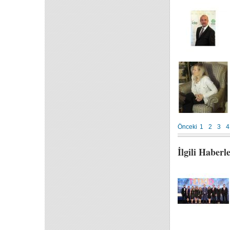
Önceki
1
2
3
4
İlgili Haberl