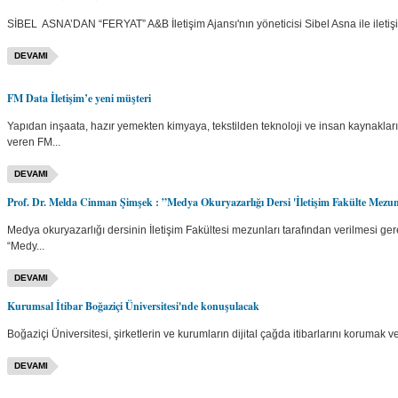
SİBEL ASNA’DAN “FERYAT” A&B İletişim Ajansı'nın yöneticisi Sibel Asna ile iletişi
DEVAMI
FM Data İletişim’e yeni müşteri
Yapıdan inşaata, hazır yemekten kimyaya, tekstilden teknoloji ve insan kaynaklar
veren FM...
DEVAMI
Prof. Dr. Melda Cinman Şimşek : ”Medya Okuryazarlığı Dersi 'İletişim Fakülte Mezun
Medya okuryazarlığı dersinin İletişim Fakültesi mezunları tarafından verilmesi g
“Medy...
DEVAMI
Kurumsal İtibar Boğaziçi Üniversitesi'nde konuşulacak
Boğaziçi Üniversitesi, şirketlerin ve kurumların dijital çağda itibarlarını korumak ve
DEVAMI