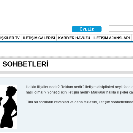
İŞKİLER TV
İLETİŞİM GALERİSİ
KARİYER HAVUZU
İLETİŞİM AJANSLARI
M SOHBETLERİ
Halkla ilişkiler nedir?
Reklam nedir?
İletişim disiplinleri neyi ifade
nasıl olmalı?
Yönetici için iletişim nedir?
Markalar halkla ilişkiler ç
Tüm bu soruların cevapları ve daha fazlasını, iletişim sohbetlerinde b