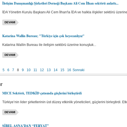
İletişim Danışmanlığı Şirketleri Derneği Başkanı Ali Cem İlhan sektörü anlattı...
İDA Yönetim Kurulu Başkanı Ali Cem İlhan'la İDA ve halkla ilişkiler sektörü üzerine 
DEVAMI
Katarina Wallin Bureau; "Türkiye için çok heyecanlıyız"
Katarina Wallin Bureau ile iletişim sektörü üzerine konuştuk...
DEVAMI
5
6
7
8
9
10
11
12
13
14
15
16
Sonraki
er
MICE Sektörü, TEDKİD çatısında güçlerini birleştirdi
Türkiye’nin lider şirketlerinin üst düzey etkinlik yöneticileri, güçlerini birleştirdi. E
DEVAMI
SİBEL ASNA’DAN “FERYAT”