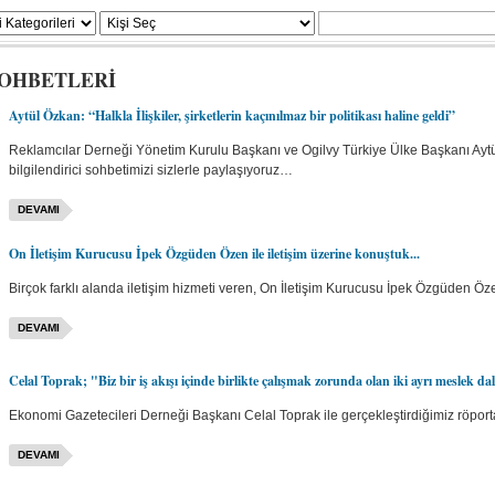
SOHBETLERİ
Aytül Özkan: “Halkla İlişkiler, şirketlerin kaçınılmaz bir politikası haline geldi”
Reklamcılar Derneği Yönetim Kurulu Başkanı ve Ogilvy Türkiye Ülke Başkanı Aytül 
bilgilendirici sohbetimizi sizlerle paylaşıyoruz…
DEVAMI
On İletişim Kurucusu İpek Özgüden Özen ile iletişim üzerine konuştuk...
Birçok farklı alanda iletişim hizmeti veren, On İletişim Kurucusu İpek Özgüden Öze
DEVAMI
Celal Toprak; "Biz bir iş akışı içinde birlikte çalışmak zorunda olan iki ayrı meslek dal
Ekonomi Gazetecileri Derneği Başkanı Celal Toprak ile gerçekleştirdiğimiz röportaj
DEVAMI