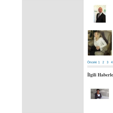
Önceki
1
2
3
4
İlgili Haberl