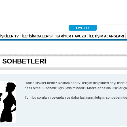
İŞKİLER TV
İLETİŞİM GALERİSİ
KARİYER HAVUZU
İLETİŞİM AJANSLARI
M SOHBETLERİ
Halkla ilişkiler nedir?
Reklam nedir?
İletişim disiplinleri neyi ifade
nasıl olmalı?
Yönetici için iletişim nedir?
Markalar halkla ilişkiler ç
Tüm bu soruların cevapları ve daha fazlasını, iletişim sohbetlerinde b