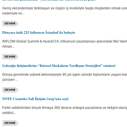
Geniş ekosistemiyle farklılaşan ve özgün iş modeliyle başta müşterileri olmak üz
nedeniyle ev...
DEVAMI
Dünyaca ünlü 225 Influencer İstanbul’da buluştu
INFLOW Global Summit & Awards'19, influencer pazarlaması alanındaki fikir liderle
Alman...
DEVAMI
Geleceğin iletişimcilerine “Küresel Markaların Yerelleşme Stratejileri” semineri
Dünya genelinde yüksek teknolojisiyle 95 yılı aşkın süredir toplumların yaşam kali
yürüyen ...
DEVAMI
NOTE Cosmetics Salt İletişim Grup'unu seçti
Farklı sektörlerden birçok firmaya 360 derece entegre pazarlama ve iletişim danış
sektörü...
DEVAMI