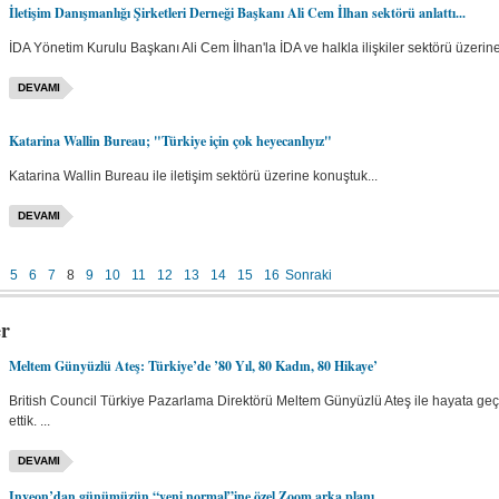
İletişim Danışmanlığı Şirketleri Derneği Başkanı Ali Cem İlhan sektörü anlattı...
İDA Yönetim Kurulu Başkanı Ali Cem İlhan'la İDA ve halkla ilişkiler sektörü üzerine 
DEVAMI
Katarina Wallin Bureau; "Türkiye için çok heyecanlıyız"
Katarina Wallin Bureau ile iletişim sektörü üzerine konuştuk...
DEVAMI
5
6
7
8
9
10
11
12
13
14
15
16
Sonraki
er
Meltem Günyüzlü Ateş: Türkiye’de ’80 Yıl, 80 Kadın, 80 Hikaye’
British Council Türkiye Pazarlama Direktörü Meltem Günyüzlü Ateş ile hayata geçir
ettik. ...
DEVAMI
Inveon’dan günümüzün “yeni normal”ine özel Zoom arka planı