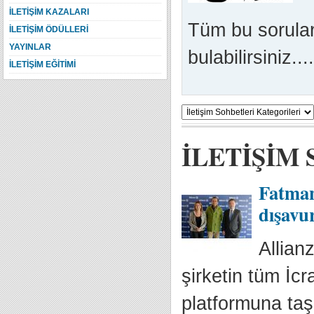
İLETİŞİM KAZALARI
Tüm bu soruları
İLETİŞİM ÖDÜLLERİ
YAYINLAR
bulabilirsiniz....
İLETİŞİM EĞİTİMİ
İLETİŞİM
Fatman
dışavu
Allian
şirketin tüm İcr
platformuna taş