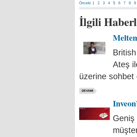
Önceki
1
2
3
4
5
6
7
8
9
İlgili Haber
Meltem
Britis
Ateş i
üzerine sohbet et
DEVAMI
Inveon
Geniş 
müşter