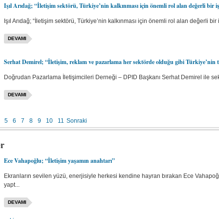
Işıl Arıdağ; “İletişim sektörü, Türkiye’nin kalkınması için önemli rol alan değerli bi
Işıl Arıdağ; “İletişim sektörü, Türkiye’nin kalkınması için önemli rol alan değerli b
DEVAMI
Serhat Demirel; “İletişim, reklam ve pazarlama her sektörde olduğu gibi Türkiye’nin
Doğrudan Pazarlama İletişimcileri Derneği – DPID Başkanı Serhat Demirel ile sek
DEVAMI
5
6
7
8
9
10
11
Sonraki
er
Ece Vahapoğlu; “İletişim yaşamın anahtarı”
Ekranların sevilen yüzü, enerjisiyle herkesi kendine hayran bırakan Ece Vahapoğlu
yapt...
DEVAMI