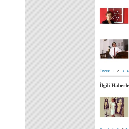
Önceki
1
2
3
4
İlgili Haberl