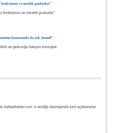
r iş fonksiyonu ve meslek grubudur”
ir iş fonksiyonu ve meslek grubudur”
 tanıtımı konusunda da çok önemli”
törü ve geleceğe bakışını konuştuk.
 halklailiskiler.com ‘a verdiği röportajında özel açıklamalar