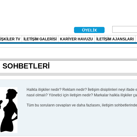
İŞKİLER TV
İLETİŞİM GALERİSİ
KARİYER HAVUZU
İLETİŞİM AJANSLARI
M SOHBETLERİ
Halkla ilişkiler nedir?
Reklam nedir?
İletişim disiplinleri neyi ifade
nasıl olmalı?
Yönetici için iletişim nedir?
Markalar halkla ilişkiler ç
Tüm bu soruların cevapları ve daha fazlasını, iletişim sohbetlerinde b