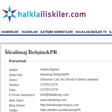
HABERLER
YAZARLAR
İLETİŞİM SOHBETLERİ
HALKLAİLİŞKİLER TV
İ
İdealimaj İletişim&PR
Kurumsal
Halkla İlişkiler
Sektör :
İdealimaj İletişim&PR
Şirket Adı :
Orhaniye Cad. No:39 Kat:4 Sirkeci İstanbul
Adres :
2123511079
Telefon :
2123511078
Faks :
info@idealimaj.com
E-Posta Adres(ler)i :
www.idealimaj.com
Web Sitesi :
http://idealimajpr.blogcu.com
Blog Adresi :
https://twitter.com/IdealimajPR
Twitter :