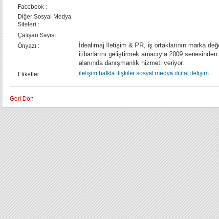
Facebook :
Diğer Sosyal Medya
Siteleri :
Çalışan Sayısı :
İdealimaj İletişim & PR, iş ortaklarının marka değ
Önyazı :
itibarlarını geliştirmek amacıyla 2009 senesinden beri iletiş
alanında danışmanlık hizmeti veriyor.
iletişim
halkla ilişkiler
sosyal medya
dijital iletişim
Etiketler :
Geri Dön