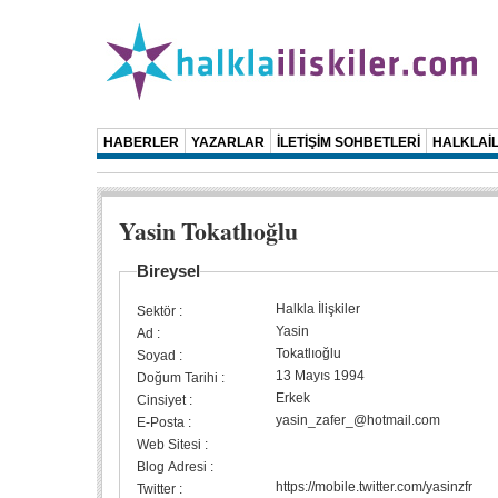
HABERLER
YAZARLAR
İLETİŞİM SOHBETLERİ
HALKLAİL
Yasin Tokatlıoğlu
Bireysel
Halkla İlişkiler
Sektör :
Yasin
Ad :
Tokatlıoğlu
Soyad :
13 Mayıs 1994
Doğum Tarihi :
Erkek
Cinsiyet :
yasin_zafer_@hotmail.com
E-Posta :
Web Sitesi :
Blog Adresi :
https://mobile.twitter.com/yasinzfr
Twitter :