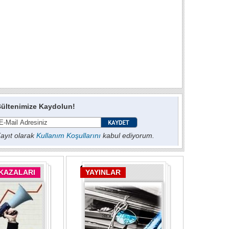
ültenimize Kaydolun!
ayıt olarak
Kullanım Koşullarını
kabul ediyorum.
 KAZALARI
YAYINLAR