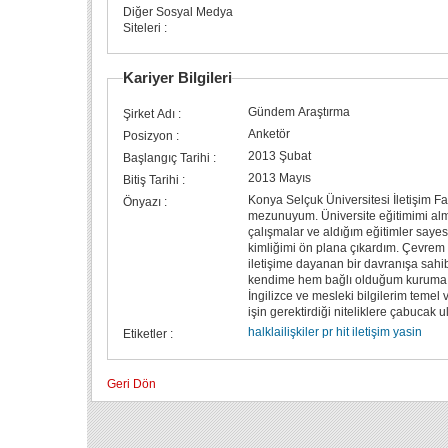
Diğer Sosyal Medya
Siteleri :
Kariyer Bilgileri
Gündem Araştırma
Şirket Adı :
Anketör
Posizyon :
2013 Şubat
Başlangıç Tarihi :
2013 Mayıs
Bitiş Tarihi :
Konya Selçuk Üniversitesi İletişim Fa
Önyazı :
mezunuyum. Üniversite eğitimimi al
çalışmalar ve aldığım eğitimler sayesinde, yenilikle
kimliğimi ön plana çıkardım. Çevrem 
iletişime dayanan bir davranışa sahi
kendime hem bağlı olduğum kuruma y
İngilizce ve mesleki bilgilerim temel
işin gerektirdiği niteliklere çabucak u
halklailişkiler
pr
hit
iletişim
yasin
Etiketler :
Geri Dön