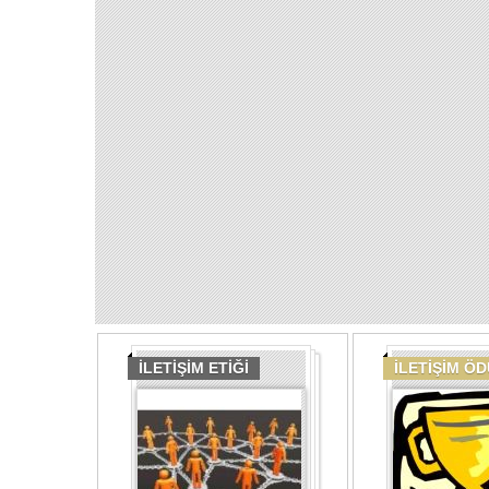
İLETİŞİM ETİĞİ
İLETİŞİM Ö