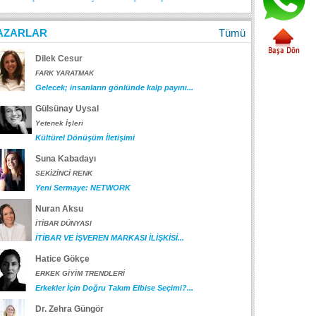
AZARLAR
Tümü
Dilek Cesur
FARK YARATMAK
Gelecek; insanların gönlünde kalp payını...
Gülsünay Uysal
Yetenek İşleri
Kültürel Dönüşüm İletişimi
Suna Kabadayı
SEKİZİNCİ RENK
Yeni Sermaye: NETWORK
Nuran Aksu
İTİBAR DÜNYASI
İTİBAR VE İŞVEREN MARKASI İLİŞKİSİ...
Hatice Gökçe
ERKEK GİYİM TRENDLERİ
Erkekler İçin Doğru Takım Elbise Seçimi?...
Dr. Zehra Güngör