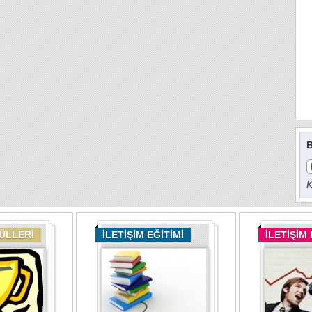
B
K
DÜLLERİ
İLETİŞİM EĞİTİMİ
İLETİŞİM