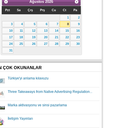
Ağustos
2026
Pzt
Sa
Çrş
Prş
Cu
Ct
Pa
1
2
3
4
5
6
7
8
9
10
11
12
13
14
15
16
17
18
19
20
21
22
23
24
25
26
27
28
29
30
31
N ÇOK OKUNANLAR
Türkiye'yi anlama kılavuzu
Three Takeaways from Native Advertising Regulation...
Marka aktivasyonu ve sinsi pazarlama
İletişim Yayınları