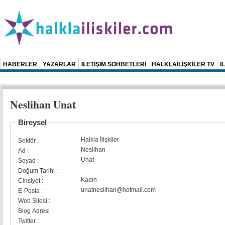
HABERLER
YAZARLAR
İLETİŞİM SOHBETLERİ
HALKLAİLİŞKİLER TV
İ
Neslihan Unat
Bireysel
Halkla İlişkiler
Sektör :
Neslihan
Ad :
Unat
Soyad :
Doğum Tarihi :
Kadın
Cinsiyet :
unatneslihan@hotmail.com
E-Posta :
Web Sitesi :
Blog Adresi :
Twitter :