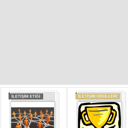
İLETİŞİM ETİĞİ
İLETİŞİM ÖDÜLLERİ