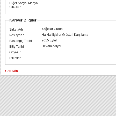
Diğer Sosyal Medya
Siteleri :
Kariyer Bilgileri
Yağcılar Group
Şirket Adı :
Halkla ilişkiler /Müşteri Karşılama
Posizyon :
2015 Eylül
Başlangıç Tarihi :
Devam ediyor
Bitiş Tarihi :
Önyazı :
Etiketler :
Geri Dön