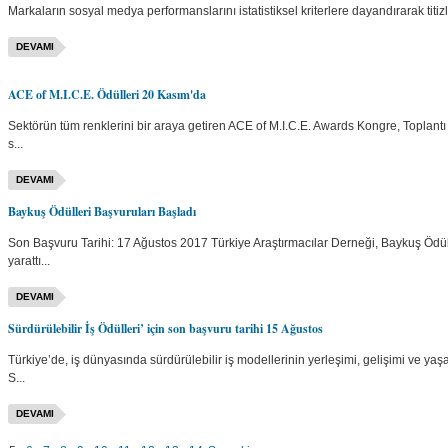
Markaların sosyal medya performanslarını istatis­tiksel kriterlere dayandıra­rak titiz
DEVAMI
ACE of M.I.C.E. Ödülleri 20 Kasım'da
Sektörün tüm renklerini bir araya getiren ACE of M.I.C.E. Awards Kongre, Toplantı ve 
s...
DEVAMI
Baykuş Ödülleri Başvuruları Başladı
Son Başvuru Tarihi: 17 Ağustos 2017 Türkiye Araştırmacılar Derneği, Baykuş Ödülle
yarattı...
DEVAMI
Sürdürülebilir İş Ödülleri’ için son başvuru tarihi 15 Ağustos
Türkiye’de, iş dünyasında sürdürülebilir iş modellerinin yerleşimi, gelişimi ve yaşa
S...
DEVAMI