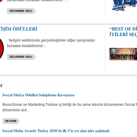
yarışmaları buradan bulabilirsiniz... ...
DEVAMINI OKU:
TİŞİM ÖDÜLLERİ
“BEST OF D
İYİLERİ SE
İletişim sektöründe gerçekleştirilen diğer yarışmaları
buradan bulabilirsiniz...
DEVAMINI OKU:
er
Sosyal Medya Ödülleri Sahiplerine Kavuşuyor
BoomSonar ve Marketing Türkiye iş birliği ile bu sene ikincisi düzenlenen Social
döneminin ard...
DEVAMI
Sosyal Media Awards Turkey 2018’de ilk 5’te yer alan işler açıklandı