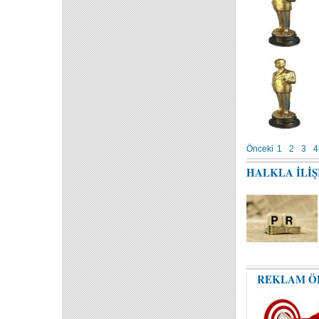
Önceki
1
2
3
4
HALKLA İLİ
REKLAM Ö