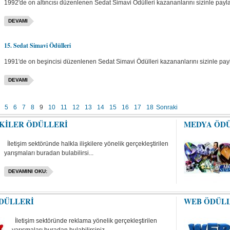
1992'de on altıncısı düzenlenen Sedat Simavi Ödülleri kazananlarını sizinle payla
DEVAMI
15. Sedat Simavi Ödülleri
1991'de on beşincisi düzenlenen Sedat Simavi Ödülleri kazananlarını sizinle payl
DEVAMI
5
6
7
8
9
10
11
12
13
14
15
16
17
18
Sonraki
ŞKİLER ÖDÜLLERİ
MEDYA ÖD
İletişim sektöründe halkla ilişkilere yönelik gerçekleştirilen
yarışmaları buradan bulabilirsi...
DEVAMINI OKU:
DÜLLERİ
WEB ÖDÜL
İletişim sektöründe reklama yönelik gerçekleştirilen