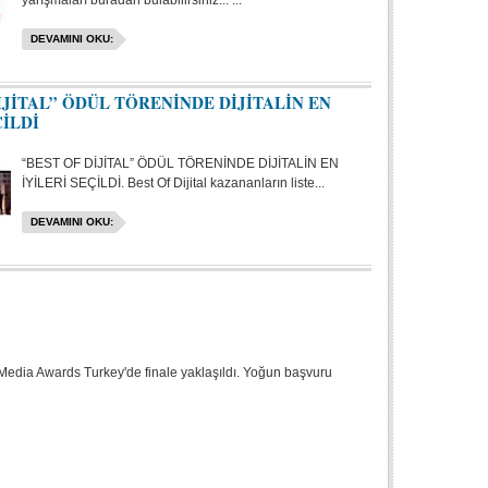
yarışmaları buradan bulabilirsiniz... ...
DEVAMINI OKU:
İJİTAL” ÖDÜL TÖRENİNDE DİJİTALİN EN
ÇİLDİ
“BEST OF DİJİTAL” ÖDÜL TÖRENİNDE DİJİTALİN EN
İYİLERİ SEÇİLDİ. Best Of Dijital kazananların liste...
DEVAMINI OKU:
 Media Awards Turkey'de finale yaklaşıldı. Yoğun başvuru