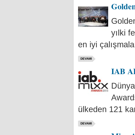
Golden
Golden
yılki 
en iyi çalışmalar
DEVAMI
IAB AB
Dünyan
Awards
ülkeden 121 ka
DEVAMI