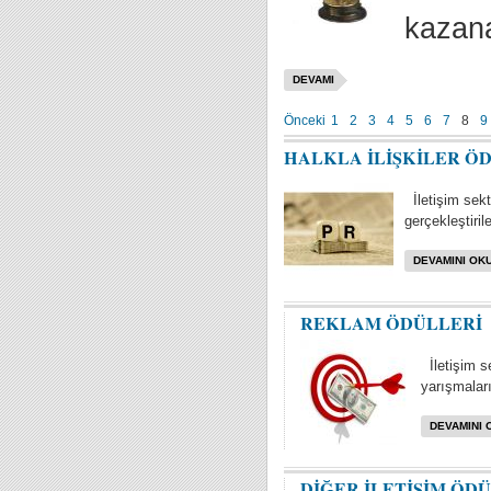
kazana
DEVAMI
Önceki
1
2
3
4
5
6
7
8
9
HALKLA İLİŞKİLER Ö
İletişim sektö
gerçekleştiril
DEVAMINI OKU
REKLAM ÖDÜLLERİ
İletişim s
yarışmaları 
DEVAMINI 
DİĞER İLETİŞİM ÖD