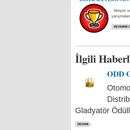
İletişim se
yarışmaları
DEVAMINI 
İlgili Haber
ODD Gl
Otomot
Distrib
Gladyatör Ödülle
DEVAMI