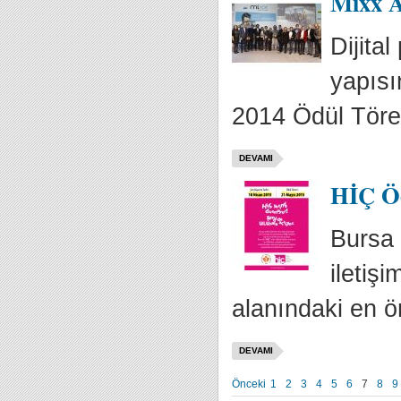
Mixx A
Dijita
yapısı
2014 Ödül Tören
DEVAMI
HİÇ Ödü
Bursa 
iletiş
alanındaki en ön
DEVAMI
Önceki
1
2
3
4
5
6
7
8
9