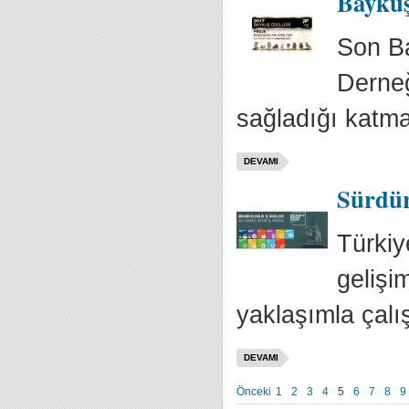
Baykuş
Son Ba
Derneğ
sağladığı katma 
DEVAMI
Sürdürü
Türkiy
gelişi
yaklaşımla çalı
DEVAMI
Önceki
1
2
3
4
5
6
7
8
9