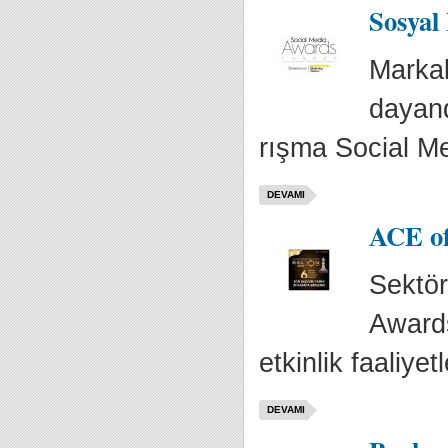
Sosyal
Markal
dayandı
rışma Social Me
DEVAMI
ACE of
Sektör
Awards
etkinlik faaliyetl
DEVAMI