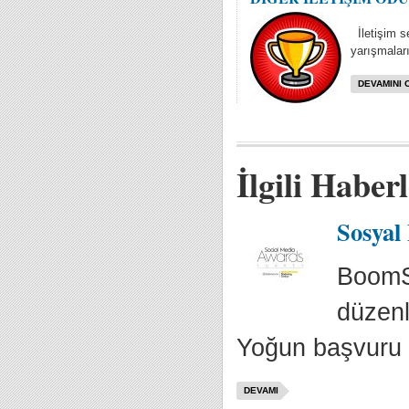
İletişim se
yarışmaları
DEVAMINI 
İlgili Haber
Sosyal
BoomSo
düzenl
Yoğun başvuru 
DEVAMI