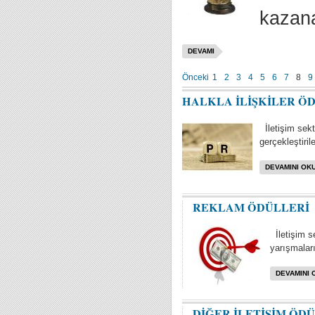
kazana
DEVAMI
Önceki
1
2
3
4
5
6
7
8
9
HALKLA İLİŞKİLER Ö
İletişim sektö
gerçekleştiril
DEVAMINI OKU
REKLAM ÖDÜLLERİ
İletişim s
yarışmaları 
DEVAMINI 
DİĞER İLETİŞİM ÖD