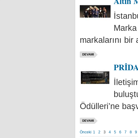
Altın 
İstanb
Marka 
markalarını bir 
DEVAMI
PRİDA 
İletiş
buluşt
Ödülleri’ne baş
DEVAMI
Önceki
1
2
3
4
5
6
7
8
9