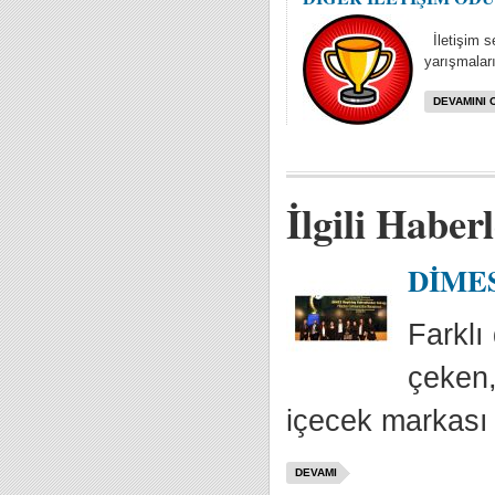
İletişim se
yarışmaları
DEVAMINI 
İlgili Haber
DİMES 
Farklı 
çeken,
içecek markası 
DEVAMI