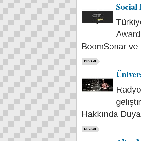
Social
Türkiy
Awards
BoomSonar ve M
DEVAMI
Üniver
Radyo,
gelişt
Hakkında Duyarlı
DEVAMI