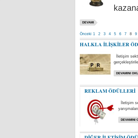
kazana
DEVAMI
Önceki
1
2
3
4
5
6
7
8
9
HALKLA İLİŞKİLER Ö
İletişim sektö
gerçekleştiril
DEVAMINI OKU
REKLAM ÖDÜLLERİ
İletişim s
yarışmaları 
DEVAMINI 
DİĞER İLETİŞİM ÖD