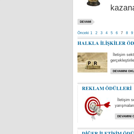
kazana
DEVAMI
Önceki
1
2
3
4
5
6
7
8
9
HALKLA İLİŞKİLER Ö
İletişim sektö
gerçekleştiril
DEVAMINI OKU
REKLAM ÖDÜLLERİ
İletişim s
yarışmaları 
DEVAMINI 
DİĞER İLETİŞİM ÖD