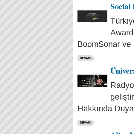
Social
Türkiy
Awards
BoomSonar ve M
DEVAMI
Üniver
Radyo,
gelişt
Hakkında Duyarlı
DEVAMI