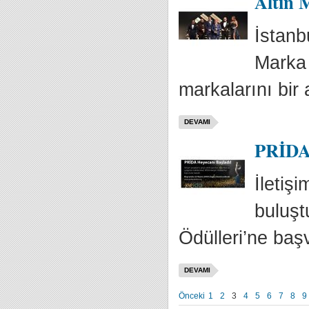
Altın 
İstanb
Marka 
markalarını bir 
DEVAMI
PRİDA 
İletiş
buluşt
Ödülleri’ne baş
DEVAMI
Önceki
1
2
3
4
5
6
7
8
9