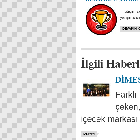
İletişim se
yarışmaları
DEVAMINI 
İlgili Haber
DİMES 
Farklı 
çeken,
içecek markası 
DEVAMI