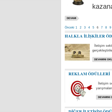
kazana
DEVAMI
Önceki
1
2
3
4
5
6
7
8
9
HALKLA İLİŞKİLER Ö
İletişim sektö
gerçekleştiril
DEVAMINI OKU
REKLAM ÖDÜLLERİ
İletişim s
yarışmaları 
DEVAMINI 
DİĞER İLETİŞİM ÖD