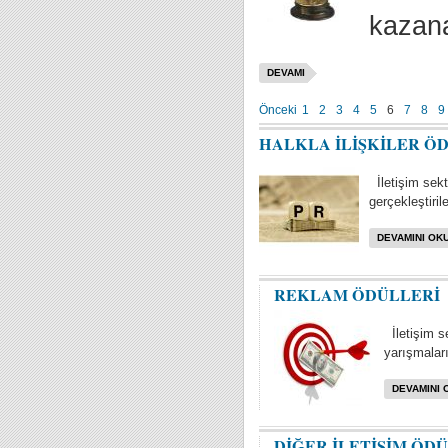
kazana
DEVAMI
Önceki
1
2
3
4
5
6
7
8
9
HALKLA İLİŞKİLER Ö
İletişim sektö
gerçekleştiril
DEVAMINI OKU
REKLAM ÖDÜLLERİ
İletişim s
yarışmaları 
DEVAMINI 
DİĞER İLETİŞİM ÖD