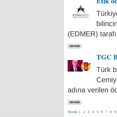
Etik ö
Türkiye
bilinc
(EDMER) tarafı
DEVAMI
TGC Bu
Türk b
Cemiye
adına verilen ödü
DEVAMI
Önceki
1
2
3
4
5
6
7
8
9