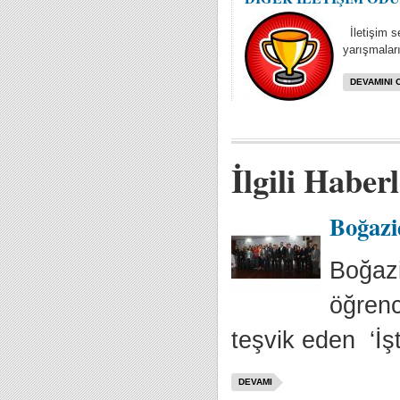
İletişim se
yarışmaları
DEVAMINI 
İlgili Haber
Boğaziç
Boğazi
öğrenci
teşvik eden ‘İşt
DEVAMI