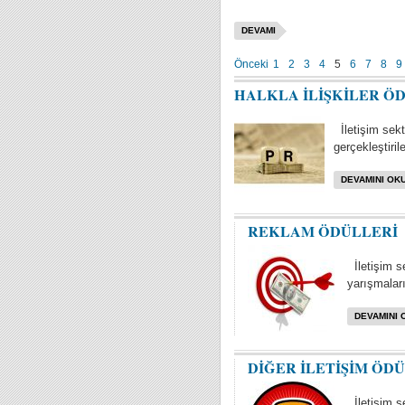
DEVAMI
Önceki
1
2
3
4
5
6
7
8
9
HALKLA İLİŞKİLER Ö
İletişim sektö
gerçekleştiril
DEVAMINI OKU
REKLAM ÖDÜLLERİ
İletişim s
yarışmaları 
DEVAMINI 
DİĞER İLETİŞİM ÖD
İletişim se