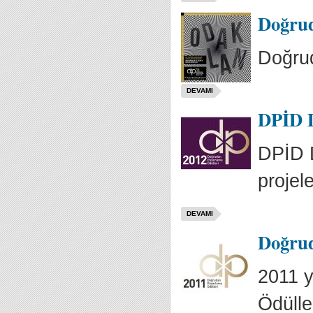
Doğrud
Doğru
DEVAMI
DPİD D
DPİD D
projele
DEVAMI
Doğrud
2011 
Ödülle