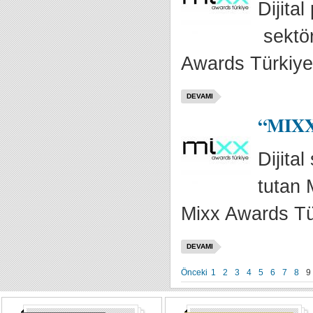
Dijita
sektör
Awards Türkiye
DEVAMI
“MIXX 
Dijita
tutan 
Mixx Awards Tür
DEVAMI
Önceki
1
2
3
4
5
6
7
8
9