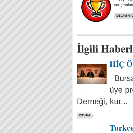
yarışmaları
DEVAMINI 
İlgili Haber
HİÇ Öd
Bursa’
üye pro
Derneği, kur...
DEVAMI
Turkce