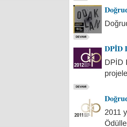
Doğrud
Doğru
DEVAMI
DPİD D
DPİD D
projele
DEVAMI
Doğrud
2011 
Ödülle