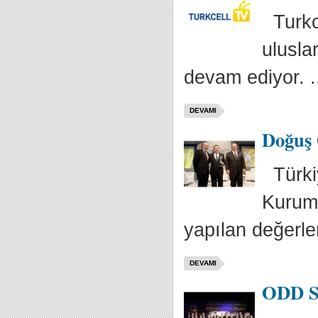
Turkce
ulusla
devam ediyor. .
DEVAMI
Doğuş 
Türki
Kurums
yapılan değerle
DEVAMI
ODD Sa