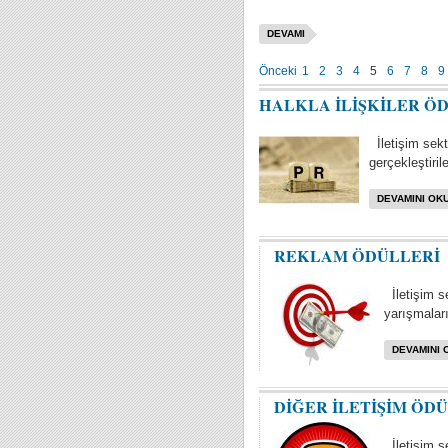
DEVAMI
Önceki
1
2
3
4
5
6
7
8
9
HALKLA İLİŞKİLER Ö
İletişim sektö
gerçekleştiril
DEVAMINI OKU
REKLAM ÖDÜLLERİ
İletişim s
yarışmaları 
DEVAMINI 
DİĞER İLETİŞİM ÖD
İletişim se