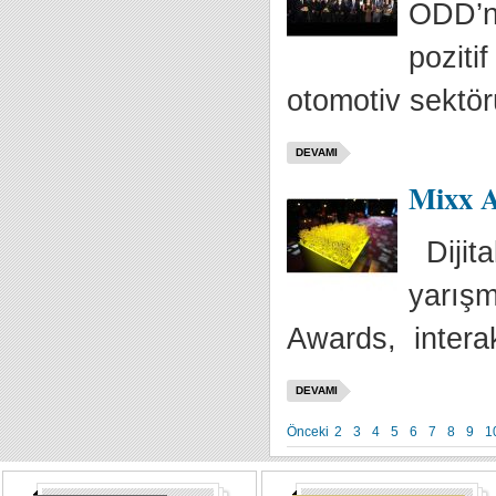
ODD’n
poziti
otomotiv sektörü
DEVAMI
Mixx A
Dijita
yarışm
Awards, interakt
DEVAMI
Önceki
2
3
4
5
6
7
8
9
1