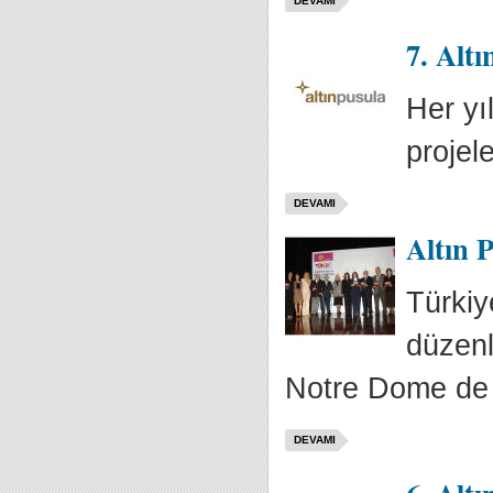
DEVAMI
7. Altı
Her yı
projele
DEVAMI
Altın P
Türkiy
düzenl
Notre Dome de S
DEVAMI