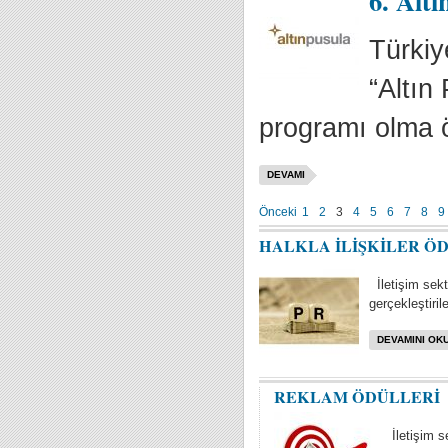
6. Altı
Türkiy
“Altın
programı olma ö
DEVAMI
Önceki
1
2
3
4
5
6
7
8
9
HALKLA İLİŞKİLER Ö
İletişim sektö
gerçekleştiril
DEVAMINI OKU
REKLAM ÖDÜLLERİ
İletişim s