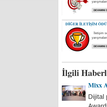
yarışmaları 
DEVAMINI 
DİĞER İLETİŞİM ÖD
İletişim se
yarışmaları
DEVAMINI 
İlgili Haber
Mixx A
Dijita
Awards