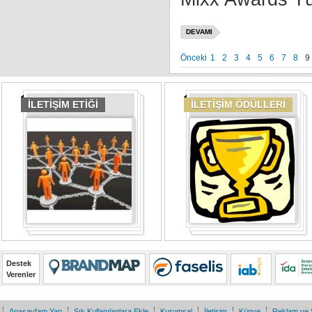
DEVAMI
Önceki
1
2
3
4
5
6
7
8
9
İLETİŞİM ETİĞİ
İLETİŞİM ÖDÜLLERİ
Destek
Verenler
Anasayfam Yap
Sık Kullanılanlara Ekle
Kurumsal
İletişim
Künye
Reklam ve 