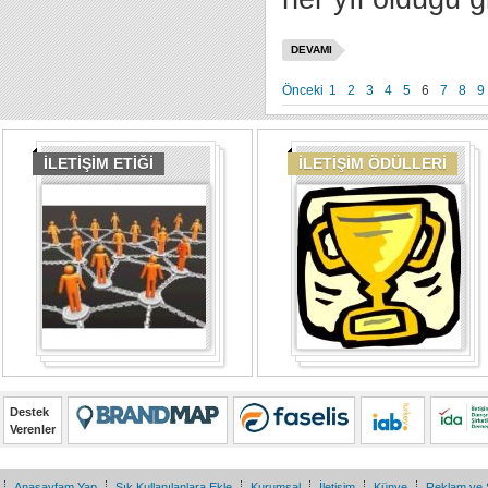
DEVAMI
Önceki
1
2
3
4
5
6
7
8
9
İLETİŞİM ETİĞİ
İLETİŞİM ÖDÜLLERİ
Destek
Verenler
Anasayfam Yap
Sık Kullanılanlara Ekle
Kurumsal
İletişim
Künye
Reklam ve 