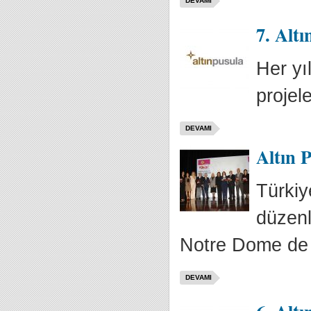
DEVAMI
7. Altı
Her yı
projele
DEVAMI
Altın P
Türkiy
düzenl
Notre Dome de S
DEVAMI