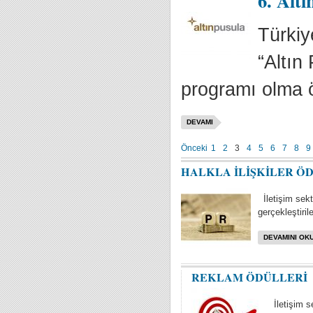
6. Altı
Türkiy
“Altın
programı olma ö
DEVAMI
Önceki
1
2
3
4
5
6
7
8
9
HALKLA İLİŞKİLER Ö
İletişim sektö
gerçekleştiril
DEVAMINI OKU
REKLAM ÖDÜLLERİ
İletişim s