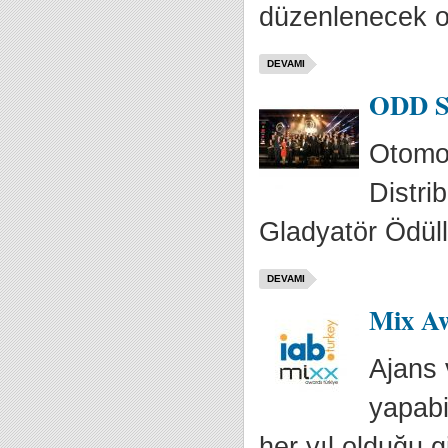
düzenlenecek o
DEVAMI
ODD Sa
Otomot
Distrib
Gladyatör Ödüller
DEVAMI
Mix Aw
Ajans 
yapabi
her yıl olduğu gi