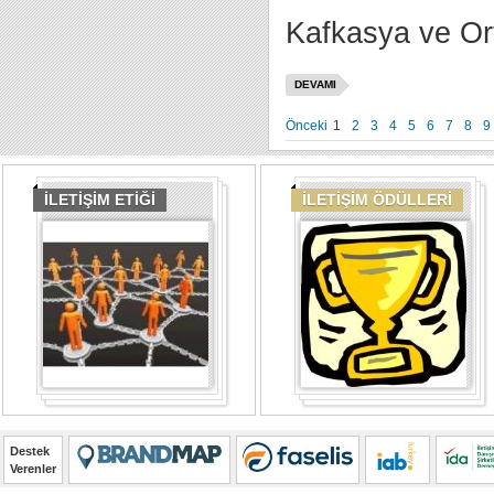
Kafkasya ve Or
DEVAMI
Önceki
1
2
3
4
5
6
7
8
9
İLETİŞİM ETİĞİ
İLETİŞİM ÖDÜLLERİ
Destek
Verenler