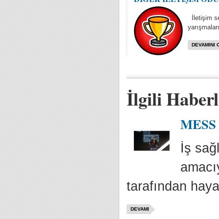
İletişim se
yarışmaları
DEVAMINI 
İlgili Haber
MESS İ
İş sağ
amacıy
tarafından haya
DEVAMI