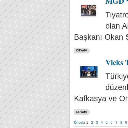
MGD ‘2
Tiyatr
olan A
Başkanı Okan S
DEVAMI
Vicks T
Türkiy
düzenl
Kafkasya ve Or
DEVAMI
Önceki
1
2
3
4
5
6
7
8
9