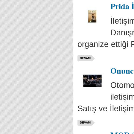
Prida 
İletiş
Danışm
organize ettiği 
DEVAMI
Onuncu
Otomot
iletiş
Satış ve İletişi
DEVAMI