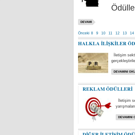
Ödülle
DEVAMI
Önceki
8
9
10
11
12
13
14
HALKLA İLİŞKİLER Ö
İletişim sektö
gerçekleştiril
DEVAMINI OKU
REKLAM ÖDÜLLERİ
İletişim s
yarışmaları 
DEVAMINI 
DİĞER İLETİŞİM ÖD