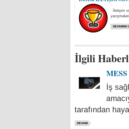
İletişim se
yarışmaları
DEVAMINI 
İlgili Haber
MESS İ
İş sağ
amacıy
tarafından haya
DEVAMI