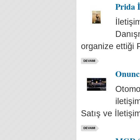
Prida 
İletiş
Danışm
organize ettiği 
DEVAMI
Onuncu
Otomot
iletiş
Satış ve İletişi
DEVAMI