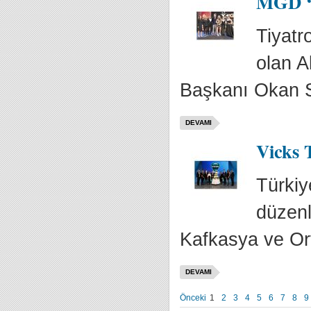
MGD ‘2
Tiyatr
olan A
Başkanı Okan S
DEVAMI
Vicks T
Türkiy
düzenl
Kafkasya ve Or
DEVAMI
Önceki
1
2
3
4
5
6
7
8
9