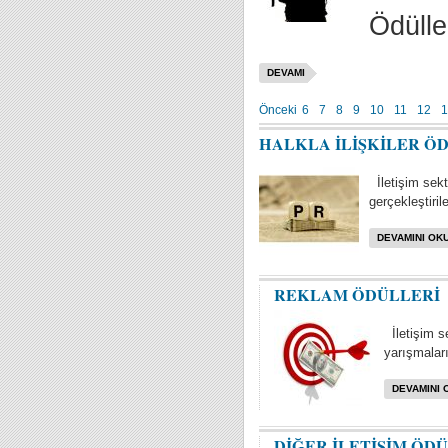
Ödülle
DEVAMI
Önceki
6
7
8
9
10
11
12
1
HALKLA İLİŞKİLER Ö
İletişim sektö
gerçekleştiril
DEVAMINI OKU
REKLAM ÖDÜLLERİ
İletişim s
yarışmaları 
DEVAMINI 
DİĞER İLETİŞİM ÖD