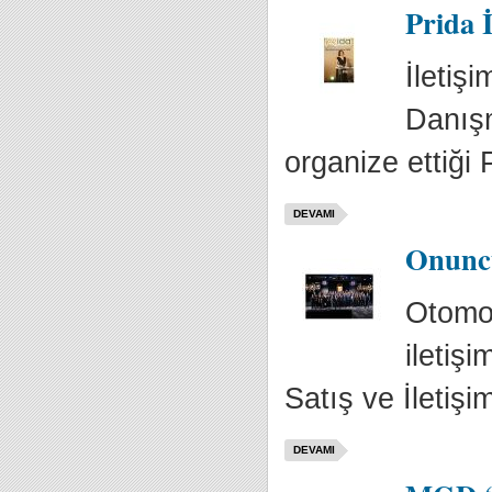
Prida 
İletiş
Danışm
organize ettiği 
DEVAMI
Onuncu
Otomot
iletiş
Satış ve İletişi
DEVAMI