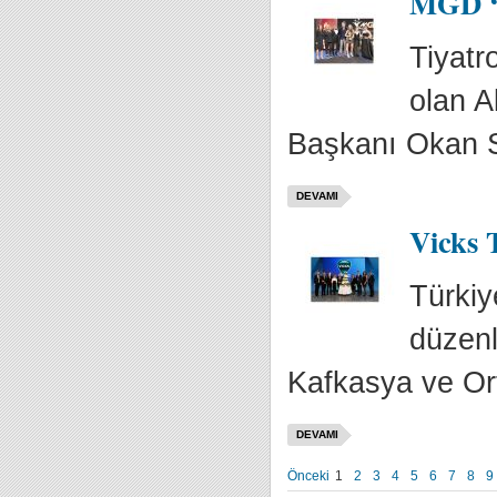
MGD ‘2
Tiyatr
olan A
Başkanı Okan S
DEVAMI
Vicks T
Türkiy
düzenl
Kafkasya ve Or
DEVAMI
Önceki
1
2
3
4
5
6
7
8
9