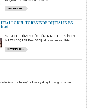
yarışmaları buradan bulabilirsiniz... ...
DEVAMINI OKU:
İJİTAL” ÖDÜL TÖRENİNDE DİJİTALİN EN
ÇİLDİ
“BEST OF DİJİTAL” ÖDÜL TÖRENİNDE DİJİTALİN EN
İYİLERİ SEÇİLDİ. Best Of Dijital kazananların liste...
DEVAMINI OKU:
 Media Awards Turkey'de finale yaklaşıldı. Yoğun başvuru