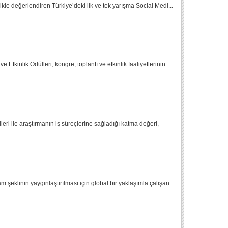
likle değerlendiren Türkiye’deki ilk ve tek ya­rışma Social Medi...
Etkinlik Ödülleri; kongre, toplantı ve etkinlik faaliyetlerinin
ri ile araştırmanın iş süreçlerine sağladığı katma değeri,
m şeklinin yaygınlaştırılması için global bir yaklaşımla çalışan