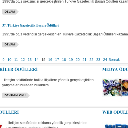
1996'da otuz sekizincisi gerçekleştirilen Türkiye Gazetecilik Başarı Ödülleri kazana
DEVAMI
37. Türkiye Gazetecilik Başarı Ödülleri
1995'de otuz yedincisi gerçekleştirilen Türkiye Gazetecilik Başarı Ödülleri kazanan
DEVAMI
9
10
11
12
13
14
15
16
17
18
19
20
21
22
23
24
Sonraki
ŞKİLER ÖDÜLLERİ
MEDYA ÖD
İletişim sektöründe halkla ilişkilere yönelik gerçekleştirilen
yarışmaları buradan bulabilirsi...
DEVAMINI OKU:
DÜLLERİ
WEB ÖDÜL
İletişim sektöründe reklama yönelik gerçekleştirilen