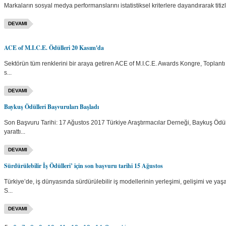
Markaların sosyal medya performanslarını istatis­tiksel kriterlere dayandıra­rak titiz
DEVAMI
ACE of M.I.C.E. Ödülleri 20 Kasım'da
Sektörün tüm renklerini bir araya getiren ACE of M.I.C.E. Awards Kongre, Toplantı ve 
s...
DEVAMI
Baykuş Ödülleri Başvuruları Başladı
Son Başvuru Tarihi: 17 Ağustos 2017 Türkiye Araştırmacılar Derneği, Baykuş Ödülle
yarattı...
DEVAMI
Sürdürülebilir İş Ödülleri’ için son başvuru tarihi 15 Ağustos
Türkiye’de, iş dünyasında sürdürülebilir iş modellerinin yerleşimi, gelişimi ve yaşa
S...
DEVAMI