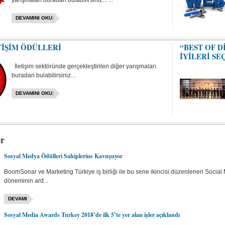
yarışmaları buradan bulabilirsiniz... ...
DEVAMINI OKU:
TİŞİM ÖDÜLLERİ
“BEST OF D
İYİLERİ SE
İletişim sektöründe gerçekleştirilen diğer yarışmaları
buradan bulabilirsiniz...
DEVAMINI OKU:
er
Sosyal Medya Ödülleri Sahiplerine Kavuşuyor
BoomSonar ve Marketing Türkiye iş birliği ile bu sene ikincisi düzenlenen Social
döneminin ard...
DEVAMI
Sosyal Media Awards Turkey 2018’de ilk 5’te yer alan işler açıklandı