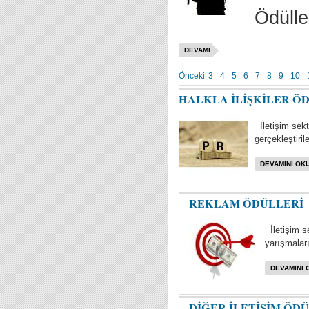
Ödülle
DEVAMI
Önceki
3
4
5
6
7
8
9
10
HALKLA İLİŞKİLER Ö
İletişim sektö
gerçekleştiril
DEVAMINI OKU
REKLAM ÖDÜLLERİ
İletişim s
yarışmaları 
DEVAMINI 
DİĞER İLETİŞİM ÖD