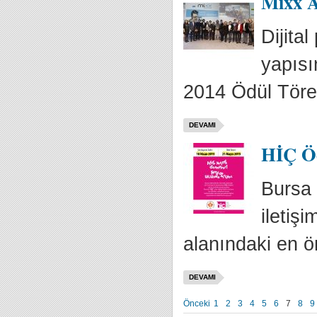
Mixx A
Dijita
yapısı
2014 Ödül Tören
DEVAMI
HİÇ Ödü
Bursa 
iletiş
alanındaki en ön
DEVAMI
Önceki
1
2
3
4
5
6
7
8
9