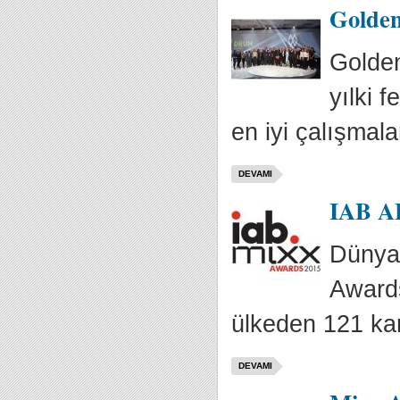
Golden
Golden
yılki 
en iyi çalışmalar
DEVAMI
IAB AB
Dünyan
Awards
ülkeden 121 ka
DEVAMI