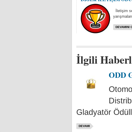
İletişim se
yarışmaları
DEVAMINI 
İlgili Haber
ODD Gl
Otomot
Distrib
Gladyatör Ödülle
DEVAMI