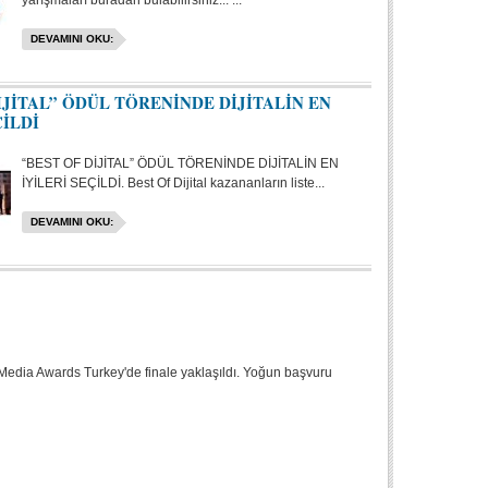
yarışmaları buradan bulabilirsiniz... ...
DEVAMINI OKU:
İJİTAL” ÖDÜL TÖRENİNDE DİJİTALİN EN
ÇİLDİ
“BEST OF DİJİTAL” ÖDÜL TÖRENİNDE DİJİTALİN EN
İYİLERİ SEÇİLDİ. Best Of Dijital kazananların liste...
DEVAMINI OKU:
 Media Awards Turkey'de finale yaklaşıldı. Yoğun başvuru