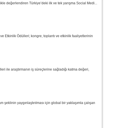
likle değerlendiren Türkiye’deki ilk ve tek ya­rışma Social Medi...
Etkinlik Ödülleri; kongre, toplantı ve etkinlik faaliyetlerinin
ri ile araştırmanın iş süreçlerine sağladığı katma değeri,
m şeklinin yaygınlaştırılması için global bir yaklaşımla çalışan