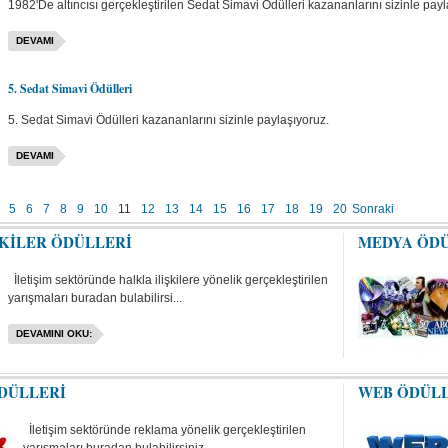
1982'De altıncısı gerçekleştirilen Sedat Simavi Ödülleri kazananlarını sizinle payl
DEVAMI
5. Sedat Simavi Ödülleri
5. Sedat Simavi Ödülleri kazananlarını sizinle paylaşıyoruz.
DEVAMI
5
6
7
8
9
10
11
12
13
14
15
16
17
18
19
20
Sonraki
ŞKİLER ÖDÜLLERİ
MEDYA ÖD
İletişim sektöründe halkla ilişkilere yönelik gerçekleştirilen
yarışmaları buradan bulabilirsi...
DEVAMINI OKU:
DÜLLERİ
WEB ÖDÜL
İletişim sektöründe reklama yönelik gerçekleştirilen