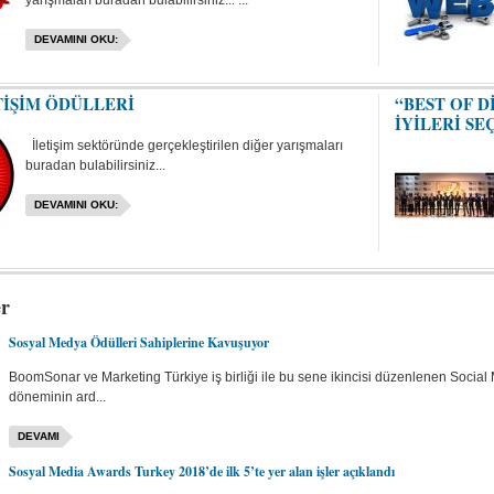
yarışmaları buradan bulabilirsiniz... ...
DEVAMINI OKU:
TİŞİM ÖDÜLLERİ
“BEST OF D
İYİLERİ SE
İletişim sektöründe gerçekleştirilen diğer yarışmaları
buradan bulabilirsiniz...
DEVAMINI OKU:
er
Sosyal Medya Ödülleri Sahiplerine Kavuşuyor
BoomSonar ve Marketing Türkiye iş birliği ile bu sene ikincisi düzenlenen Social
döneminin ard...
DEVAMI
Sosyal Media Awards Turkey 2018’de ilk 5’te yer alan işler açıklandı