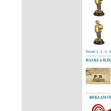
Önceki
1
2
3
4
HALKLA İLİ
REKLAM Ö