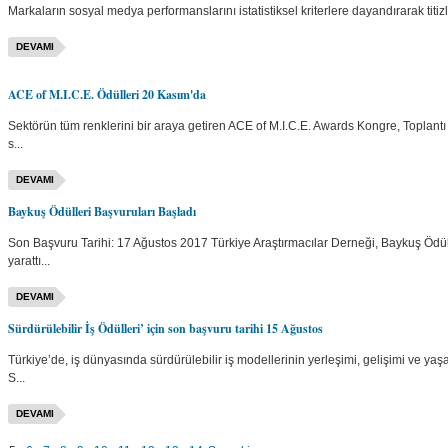
Markaların sosyal medya performanslarını istatis­tiksel kriterlere dayandıra­rak titiz
DEVAMI
ACE of M.I.C.E. Ödülleri 20 Kasım'da
Sektörün tüm renklerini bir araya getiren ACE of M.I.C.E. Awards Kongre, Toplantı ve 
s...
DEVAMI
Baykuş Ödülleri Başvuruları Başladı
Son Başvuru Tarihi: 17 Ağustos 2017 Türkiye Araştırmacılar Derneği, Baykuş Ödülle
yarattı...
DEVAMI
Sürdürülebilir İş Ödülleri’ için son başvuru tarihi 15 Ağustos
Türkiye’de, iş dünyasında sürdürülebilir iş modellerinin yerleşimi, gelişimi ve yaşa
S...
DEVAMI