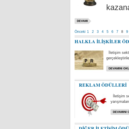
kazana
DEVAMI
Önceki
1
2
3
4
5
6
7
8
9
HALKLA İLİŞKİLER Ö
İletişim sektö
gerçekleştiril
DEVAMINI OKU
REKLAM ÖDÜLLERİ
İletişim s
yarışmaları 
DEVAMINI 
DİĞER İLETİŞİM ÖD