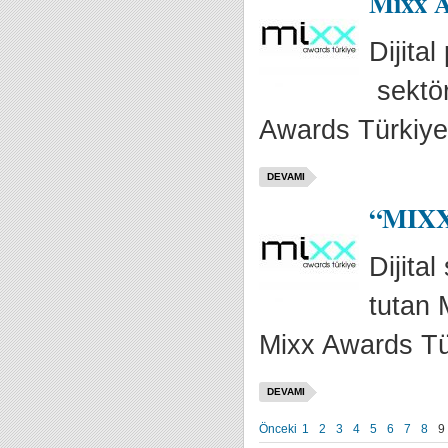
Mixx A
Dijita
sektör
Awards Türkiye
DEVAMI
“MIXX 
Dijita
tutan 
Mixx Awards Tür
DEVAMI
Önceki
1
2
3
4
5
6
7
8
9