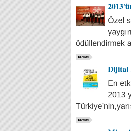
2013'ün
Özel s
yaygın
ödüllendirmek a
DEVAMI
Dijital
En etk
2013 y
Türkiye’nin,yarı
DEVAMI