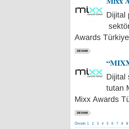
Mixx A
Dijita
sektör
Awards Türkiye
DEVAMI
“MIXX 
Dijita
tutan 
Mixx Awards Tür
DEVAMI
Önceki
1
2
3
4
5
6
7
8
9