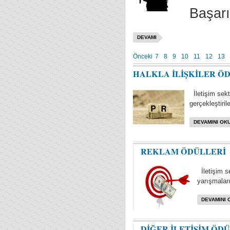
Başarı
DEVAMI
Önceki
7
8
9
10
11
12
13
HALKLA İLİŞKİLER Ö
İletişim sektö
gerçekleştiril
DEVAMINI OKU
REKLAM ÖDÜLLERİ
İletişim s
yarışmaları 
DEVAMINI 
DİĞER İLETİŞİM ÖD