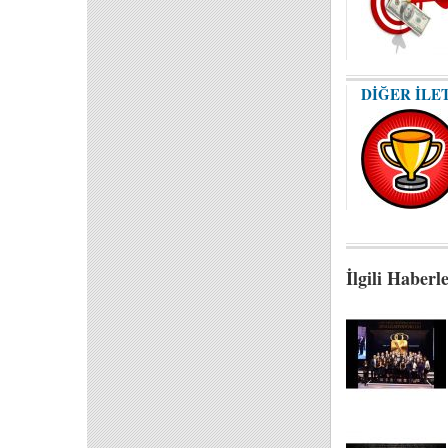
DİĞER İLE
İlgili Haberl