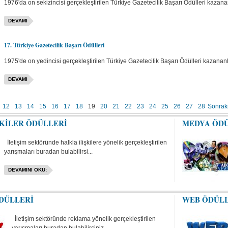
1976'da on sekizincisi gerçekleştirilen Türkiye Gazetecilik Başarı Ödülleri kazanan
DEVAMI
17. Türkiye Gazetecilik Başarı Ödülleri
1975'de on yedincisi gerçekleştirilen Türkiye Gazetecilik Başarı Ödülleri kazananla
DEVAMI
12
13
14
15
16
17
18
19
20
21
22
23
24
25
26
27
28
Sonrak
ŞKİLER ÖDÜLLERİ
MEDYA ÖD
İletişim sektöründe halkla ilişkilere yönelik gerçekleştirilen
yarışmaları buradan bulabilirsi...
DEVAMINI OKU:
DÜLLERİ
WEB ÖDÜL
İletişim sektöründe reklama yönelik gerçekleştirilen