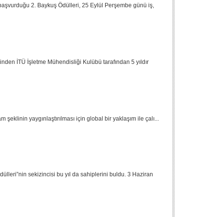
e başvurduğu 2. Baykuş Ödülleri, 25 Eylül Perşembe günü iş,
inden İTÜ İşletme Mühendisliği Kulübü tarafından 5 yıldır
 şeklinin yaygınlaştırılması için global bir yaklaşım ile çalı...
ülleri”nin sekizincisi bu yıl da sahiplerini buldu. 3 Haziran