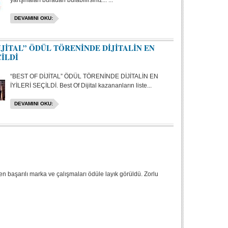
yarışmaları buradan bulabilirsiniz... ...
DEVAMINI OKU:
İJİTAL” ÖDÜL TÖRENİNDE DİJİTALİN EN
ÇİLDİ
“BEST OF DİJİTAL” ÖDÜL TÖRENİNDE DİJİTALİN EN
İYİLERİ SEÇİLDİ. Best Of Dijital kazananların liste...
DEVAMINI OKU:
 en başarılı marka ve çalışmaları ödüle layık görüldü. Zorlu