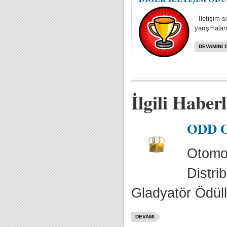
İletişim se
yarışmaları
DEVAMINI 
İlgili Haber
ODD Gl
Otomot
Distrib
Gladyatör Ödülle
DEVAMI