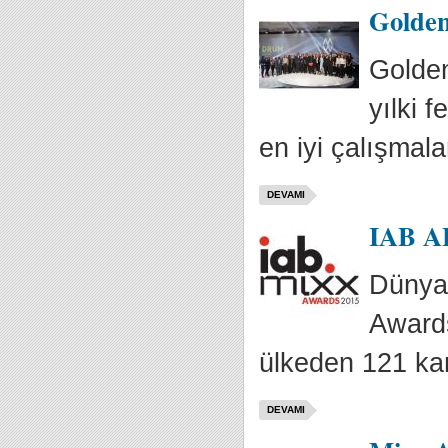
Golden
Golden
yılki 
en iyi çalışmalar
DEVAMI
IAB AB
Dünyan
Awards
ülkeden 121 ka
DEVAMI