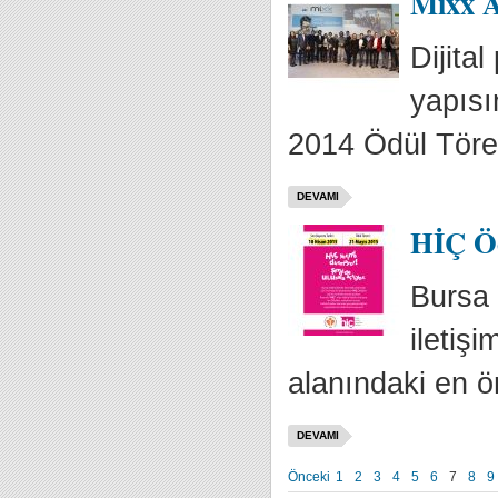
Mixx A
Dijita
yapısı
2014 Ödül Tören
DEVAMI
HİÇ Ödü
Bursa 
iletiş
alanındaki en ön
DEVAMI
Önceki
1
2
3
4
5
6
7
8
9