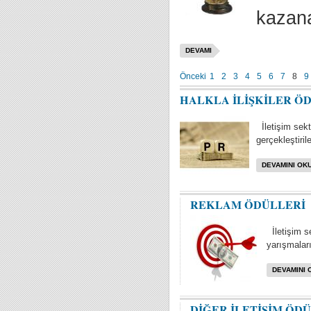
kazana
DEVAMI
Önceki
1
2
3
4
5
6
7
8
9
HALKLA İLİŞKİLER Ö
İletişim sektö
gerçekleştiril
DEVAMINI OKU
REKLAM ÖDÜLLERİ
İletişim s
yarışmaları 
DEVAMINI 
DİĞER İLETİŞİM ÖD