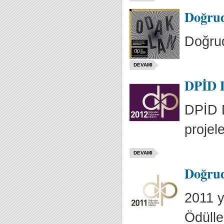
Doğrud
Doğru
DEVAMI
DPİD D
DPİD D
projele
DEVAMI
Doğrud
2011 
Ödülle