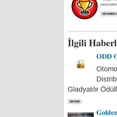
yarışmaları
DEVAMINI 
İlgili Haber
ODD Gl
Otomot
Distrib
Gladyatör Ödülle
DEVAMI
Golden