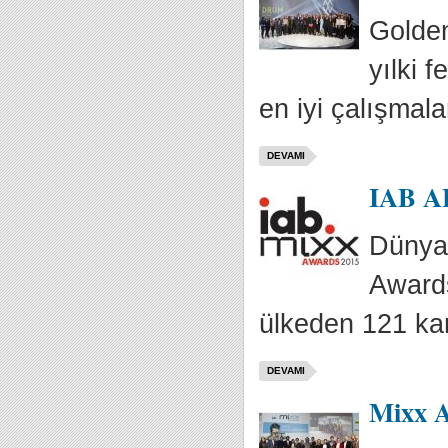
Golden
yılki 
en iyi çalışmalar
DEVAMI
IAB AB
Dünyan
Awards
ülkeden 121 ka
DEVAMI
Mixx A