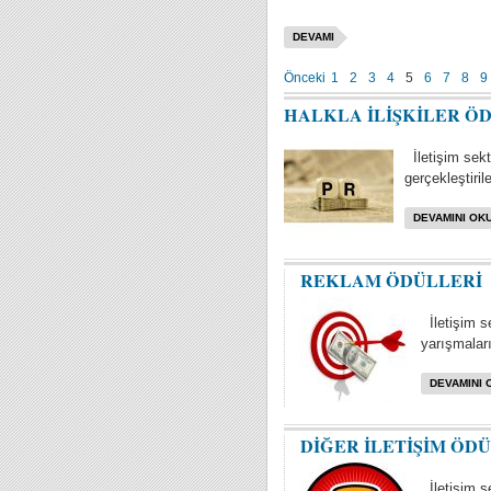
DEVAMI
Önceki
1
2
3
4
5
6
7
8
9
HALKLA İLİŞKİLER Ö
İletişim sektö
gerçekleştiril
DEVAMINI OKU
REKLAM ÖDÜLLERİ
İletişim s
yarışmaları 
DEVAMINI 
DİĞER İLETİŞİM ÖD
İletişim se