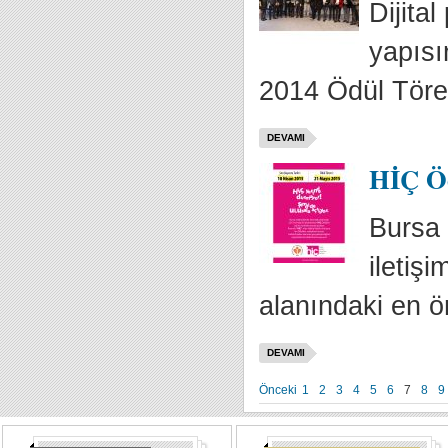
Dijita
yapısı
2014 Ödül Tören
DEVAMI
HİÇ Ödü
Bursa 
iletiş
alanındaki en ön
DEVAMI
Önceki
1
2
3
4
5
6
7
8
9