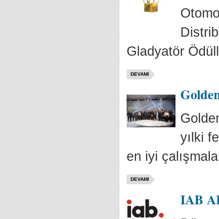
Otomot
Distrib
Gladyatör Ödülle
DEVAMI
Golden
Golden
yılki 
en iyi çalışmalar
DEVAMI
IAB AB