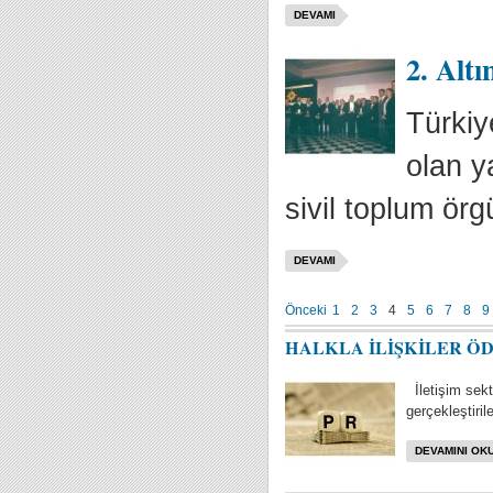
DEVAMI
2. Altı
Türkiy
olan y
sivil toplum ör
DEVAMI
Önceki
1
2
3
4
5
6
7
8
9
HALKLA İLİŞKİLER Ö
İletişim sektö
gerçekleştiril
DEVAMINI OKU