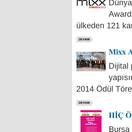
Dünyan
Awards
ülkeden 121 ka
DEVAMI
Mixx A
Dijita
yapısı
2014 Ödül Tören
DEVAMI
HİÇ Ödü
Bursa 