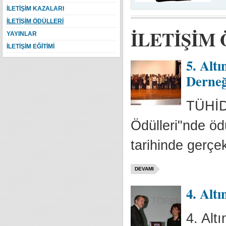
İLETİŞİM KAZALARI
İLETİŞİM ÖDÜLLERİ
İLETİŞİM
YAYINLAR
İLETİŞİM EĞİTİMİ
5. Alt
Derneğ
TÜHİD 
Ödülleri"nde öd
tarihinde gerçek
DEVAMI
4. Altı
4. Alt