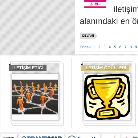
iletiş
alanındaki en ön
DEVAMI
Önceki
1
2
3
4
5
6
7
8
9
İLETİŞİM ETİĞİ
İLETİŞİM ÖDÜLLERİ