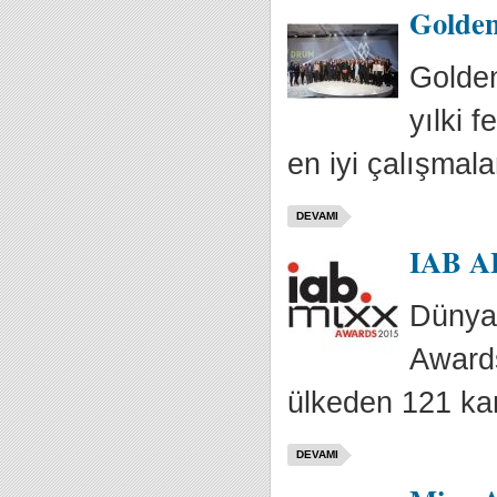
Golden
Golden
yılki 
en iyi çalışmalar
DEVAMI
IAB AB
Dünyan
Awards
ülkeden 121 ka
DEVAMI