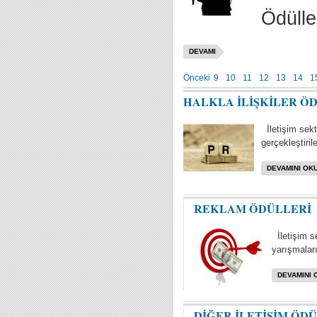
Ödülle
DEVAMI
Önceki
9
10
11
12
13
14
1
HALKLA İLİŞKİLER Ö
İletişim sektö
gerçekleştiril
DEVAMINI OKU
REKLAM ÖDÜLLERİ
İletişim s
yarışmaları 
DEVAMINI 
DİĞER İLETİŞİM ÖD