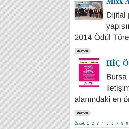
Mixx A
Dijita
yapısı
2014 Ödül Tören
DEVAMI
HİÇ Ödü
Bursa 
iletiş
alanındaki en ön
DEVAMI
Önceki
1
2
3
4
5
6
7
8
9