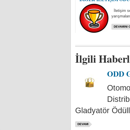
İletişim se
yarışmaları
DEVAMINI 
İlgili Haber
ODD Gl
Otomot
Distrib
Gladyatör Ödülle
DEVAMI