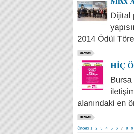
Mixx A
Dijita
yapısı
2014 Ödül Tören
DEVAMI
HİÇ Ödü
Bursa 
iletiş
alanındaki en ön
DEVAMI
Önceki
1
2
3
4
5
6
7
8
9