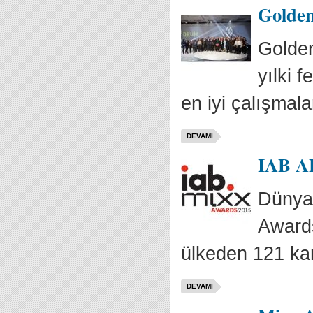
Golden
Golden
yılki 
en iyi çalışmalar
DEVAMI
IAB AB
Dünyan
Awards
ülkeden 121 ka
DEVAMI