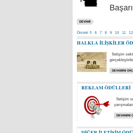
Başarı
DEVAMI
Önceki
5
6
7
8
9
10
11
12
HALKLA İLİŞKİLER Ö
İletişim sektö
gerçekleştiril
DEVAMINI OKU
REKLAM ÖDÜLLERİ
İletişim s
yarışmaları 
DEVAMINI 
DİĞER İLETİŞİM ÖD