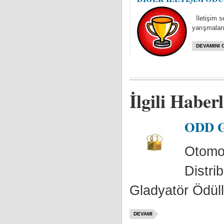
İletişim se
yarışmaları
DEVAMINI 
İlgili Haber
ODD Gl
Otomot
Distrib
Gladyatör Ödülle
DEVAMI