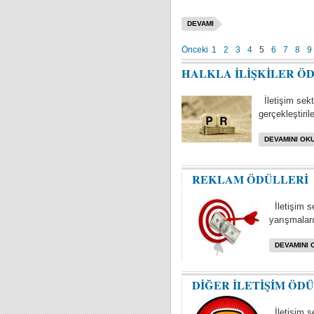
DEVAMI
Önceki
1
2
3
4
5
6
7
8
9
HALKLA İLİŞKİLER Ö
İletişim sektö
gerçekleştiril
DEVAMINI OKU
REKLAM ÖDÜLLERİ
İletişim s
yarışmaları 
DEVAMINI 
DİĞER İLETİŞİM ÖD
İletişim se