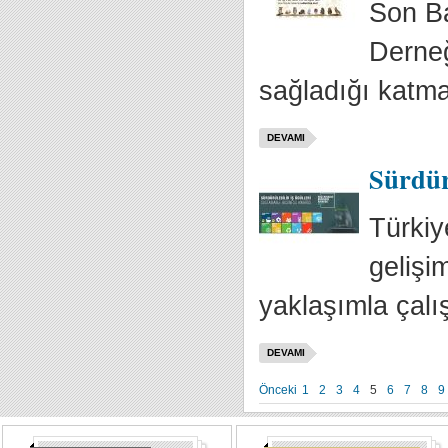
Son Ba
Derneğ
sağladığı katma 
DEVAMI
Sürdürü
Türkiy
gelişi
yaklaşımla çalı
DEVAMI
Önceki
1
2
3
4
5
6
7
8
9