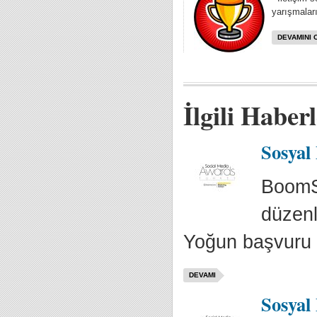
yarışmaları
DEVAMINI 
İlgili Haber
Sosyal
BoomSo
düzenl
Yoğun başvuru 
DEVAMI
Sosyal