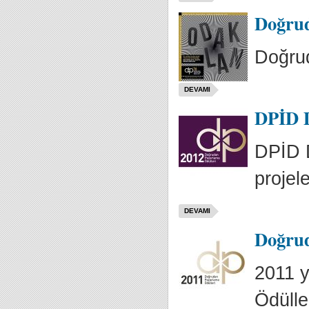
Doğrud
Doğru
DEVAMI
DPİD D
DPİD D
projele
DEVAMI
Doğrud
2011 
Ödülle