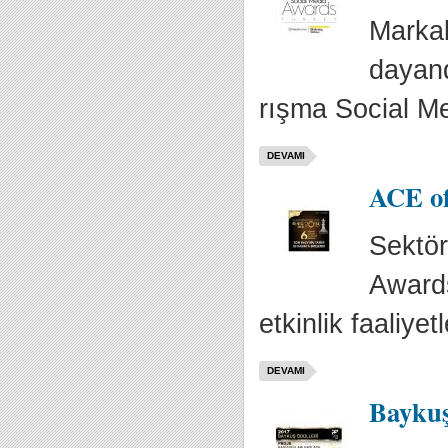
Markal
dayandı
rışma Social Me
DEVAMI
ACE of
Sektör
Awards
etkinlik faaliyetl
DEVAMI
Baykuş