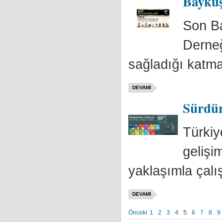
Baykuş
Son Ba
Derneğ
sağladığı katma 
DEVAMI
Sürdürü
Türkiy
gelişi
yaklaşımla çalı
DEVAMI
Önceki
1
2
3
4
5
6
7
8
9