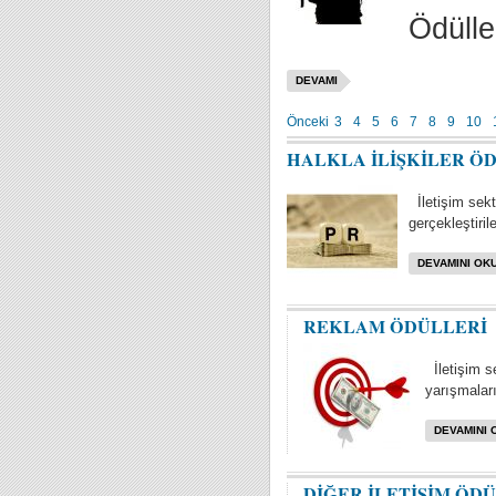
Ödülle
DEVAMI
Önceki
3
4
5
6
7
8
9
10
HALKLA İLİŞKİLER Ö
İletişim sektö
gerçekleştiril
DEVAMINI OKU
REKLAM ÖDÜLLERİ
İletişim s
yarışmaları 
DEVAMINI 
DİĞER İLETİŞİM ÖD