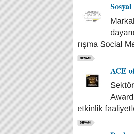
Sosyal
Markal
dayandı
rışma Social Me
DEVAMI
ACE of
Sektör
Awards
etkinlik faaliyetl
DEVAMI