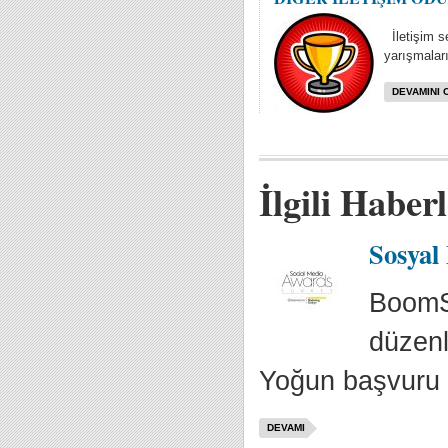
İletişim se
yarışmaları
DEVAMINI 
İlgili Haber
Sosyal
BoomSo
düzenl
Yoğun başvuru 
DEVAMI