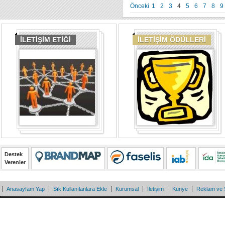
Önceki
1
2
3
4
5
6
7
8
9
İLETİŞİM ETİĞİ
İLETİŞİM ÖDÜLLERİ
Destek
Verenler
Anasayfam Yap
Sık Kullanılanlara Ekle
Kurumsal
İletişim
Künye
Reklam ve 