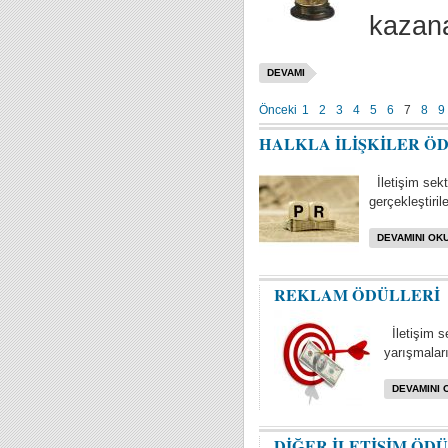
kazana
DEVAMI
Önceki
1
2
3
4
5
6
7
8
9
HALKLA İLİŞKİLER Ö
İletişim sektö
gerçekleştiril
DEVAMINI OKU
REKLAM ÖDÜLLERİ
İletişim s
yarışmaları 
DEVAMINI 
DİĞER İLETİŞİM ÖD