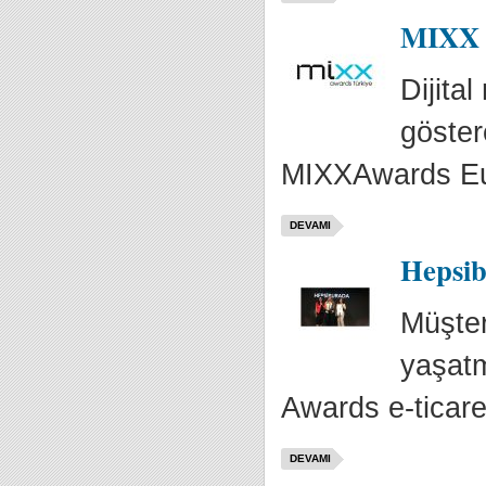
MIXX A
Dijita
göster
MIXXAwards Eur
DEVAMI
Hepsib
Müşter
yaşatm
Awards e-ticaret
DEVAMI