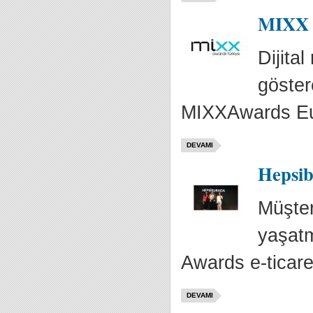
MIXX A
Dijita
göster
MIXXAwards Eur
DEVAMI
Hepsib
Müşter
yaşatm
Awards e-ticaret
DEVAMI