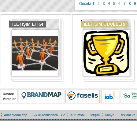
Önceki
1
2
3
4
5
6
7
8
9
İLETİŞİM ETİĞİ
İLETİŞİM ÖDÜLLERİ
Destek
Verenler
Anasayfam Yap
Sık Kullanılanlara Ekle
Kurumsal
İletişim
Künye
Reklam ve 