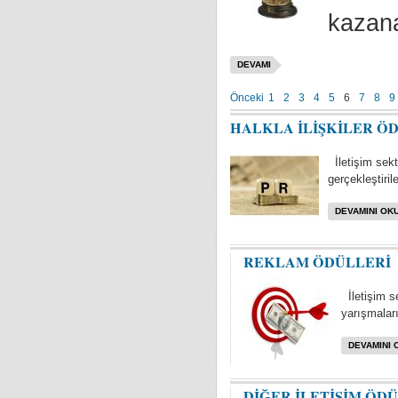
kazana
DEVAMI
Önceki
1
2
3
4
5
6
7
8
9
HALKLA İLİŞKİLER Ö
İletişim sektö
gerçekleştiril
DEVAMINI OKU
REKLAM ÖDÜLLERİ
İletişim s
yarışmaları 
DEVAMINI 
DİĞER İLETİŞİM ÖD