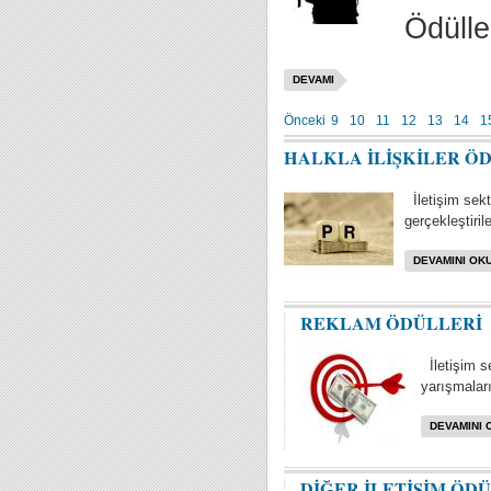
Ödülle
DEVAMI
Önceki
9
10
11
12
13
14
1
HALKLA İLİŞKİLER Ö
İletişim sektö
gerçekleştiril
DEVAMINI OKU
REKLAM ÖDÜLLERİ
İletişim s
yarışmaları 
DEVAMINI 
DİĞER İLETİŞİM ÖD