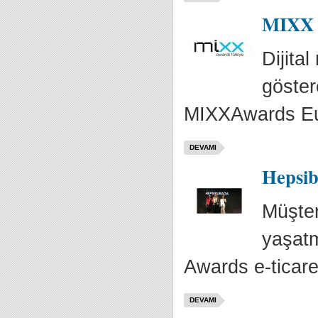
MIXX A
Dijita
göster
MIXXAwards Eur
DEVAMI
Hepsib
Müşter
yaşatm
Awards e-ticaret
DEVAMI