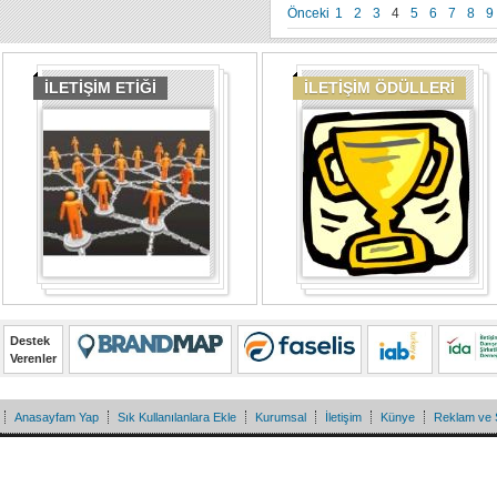
Önceki
1
2
3
4
5
6
7
8
9
İLETİŞİM ETİĞİ
İLETİŞİM ÖDÜLLERİ
Destek
Verenler
Anasayfam Yap
Sık Kullanılanlara Ekle
Kurumsal
İletişim
Künye
Reklam ve 