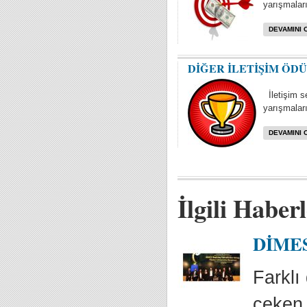
yarışmaları 
DEVAMINI 
DİĞER İLETİŞİM ÖD
İletişim se
yarışmaları
DEVAMINI 
İlgili Haber
DİMES 
Farklı 
çeken,