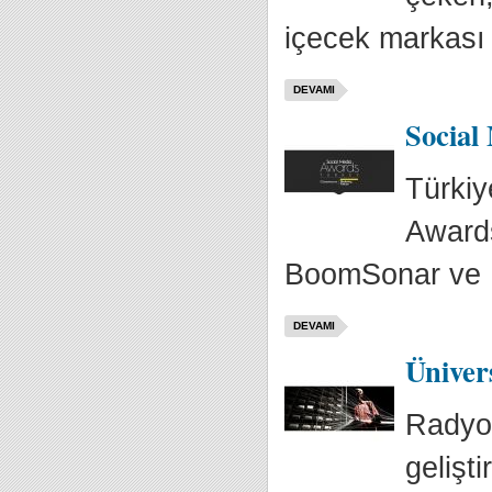
içecek markası 
DEVAMI
Social
Türkiy
Awards
BoomSonar ve M
DEVAMI
Üniver
Radyo,
gelişt