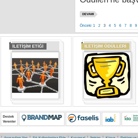
DEVAMI
Önceki
1
2
3
4
5
6
7
8
9
İLETİŞİM ETİĞİ
İLETİŞİM ÖDÜLLERİ
Destek
Verenler
Anasayfam Yap
Sık Kullanılanlara Ekle
Kurumsal
İletişim
Künye
Reklam ve 