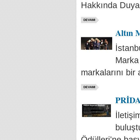
Hakkında Duyarlı
DEVAMI
Altın 
İstanb
Marka 
markalarını bir 
DEVAMI
PRİDA 
İletiş
buluşt
Ödülleri’ne baş