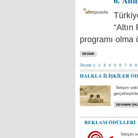
6. Altı
Türkiy
“Altın
programı olma ö
DEVAMI
Önceki
1
2
3
4
5
6
7
8
9
HALKLA İLİŞKİLER Ö
İletişim sektö
gerçekleştiril
DEVAMINI OKU
REKLAM ÖDÜLLERİ
İletişim s