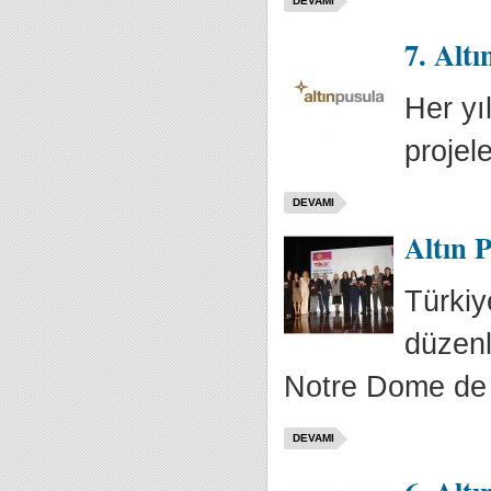
DEVAMI
7. Altı
Her yı
projele
DEVAMI
Altın P
Türkiy
düzenl
Notre Dome de S
DEVAMI