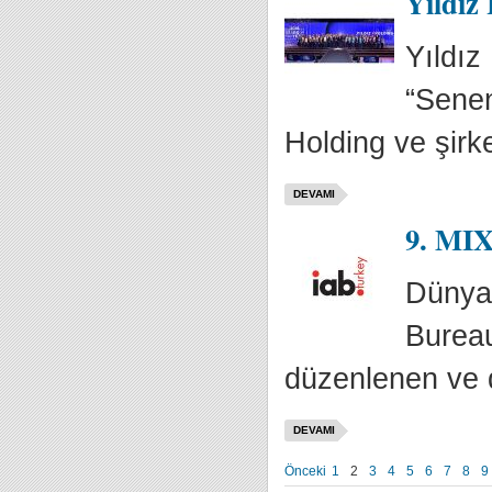
Yıldız 
Yıldız
“Senen
Holding ve şirke
DEVAMI
9. MIX
Dünyad
Bureau
düzenlenen ve di
DEVAMI
Önceki
1
2
3
4
5
6
7
8
9