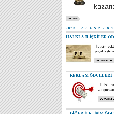
kazana
DEVAMI
Önceki
1
2
3
4
5
6
7
8
9
HALKLA İLİŞKİLER Ö
İletişim sektö
gerçekleştiril
DEVAMINI OKU
REKLAM ÖDÜLLERİ
İletişim s
yarışmaları 
DEVAMINI 
DİĞER İLETİŞİM ÖD