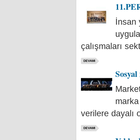
11.PER
İnsan 
uygula
çalışmaları sek
DEVAMI
Sosyal
Market
marka 
verilere dayalı 
DEVAMI