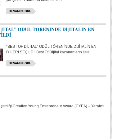
yarışmaları buradan bulabilirsiniz... ...
DEVAMINI OKU:
İJİTAL” ÖDÜL TÖRENİNDE DİJİTALİN EN
ÇİLDİ
“BEST OF DİJİTAL” ÖDÜL TÖRENİNDE DİJİTALİN EN
İYİLERİ SEÇİLDİ. Best Of Dijital kazananların liste...
DEVAMINI OKU:
eştirdiği Creative Young Entrepreneur Award (CYEA) – Yaratıcı