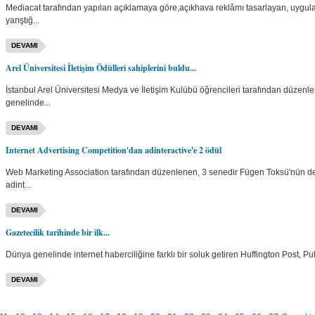
Mediacat tarafından yapılan açıklamaya göre,açıkhava reklâmı tasarlayan, uygula
yarıştığ...
DEVAMI
Arel Üniversitesi İletişim Ödülleri sahiplerini buldu...
İstanbul Arel Üniversitesi Medya ve İletişim Kulübü öğrencileri tarafından düzenlen
genelinde...
DEVAMI
Internet Advertising Competition'dan adinteractive'e 2 ödül
Web Marketing Association tarafından düzenlenen, 3 senedir Fügen Toksü'nün de jü
adint...
DEVAMI
Gazetecilik tarihinde bir ilk...
Dünya genelinde internet haberciliğine farklı bir soluk getiren Huffington Post, Pul
DEVAMI