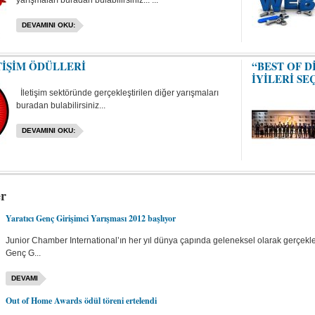
yarışmaları buradan bulabilirsiniz... ...
DEVAMINI OKU:
TİŞİM ÖDÜLLERİ
“BEST OF D
İYİLERİ SE
İletişim sektöründe gerçekleştirilen diğer yarışmaları
buradan bulabilirsiniz...
DEVAMINI OKU:
er
Yaratıcı Genç Girişimci Yarışması 2012 başlıyor
Junior Chamber International’ın her yıl dünya çapında geleneksel olarak gerçekl
Genç G...
DEVAMI
Out of Home Awards ödül töreni ertelendi