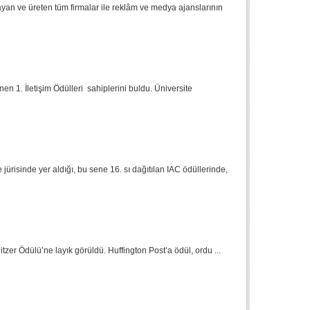
yan ve üreten tüm firmalar ile reklâm ve medya ajanslarının
en 1. İletişim Ödülleri sahiplerini buldu. Üniversite
risinde yer aldığı, bu sene 16. sı dağıtılan IAC ödüllerinde,
itzer Ödülü’ne layık görüldü. Huffington Post’a ödül, ordu ...