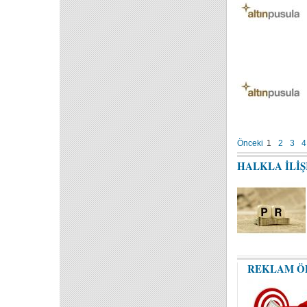
Önceki
1
2
3
4
HALKLA İLİ
REKLAM Ö