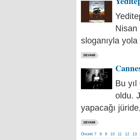
Yeditep
Yedite
Nisan 
sloganıyla yola
DEVAMI
Cannes 
Bu yıl
oldu. 
yapacağı jüride
DEVAMI
Önceki
7
8
9
10
11
12
13