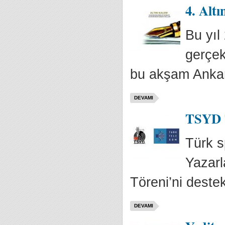
4. Alt
Bu yıl
gerçek
bu akşam Ankara
DEVAMI
TSYD T
Türk s
Yazarl
Töreni’ni destek
DEVAMI