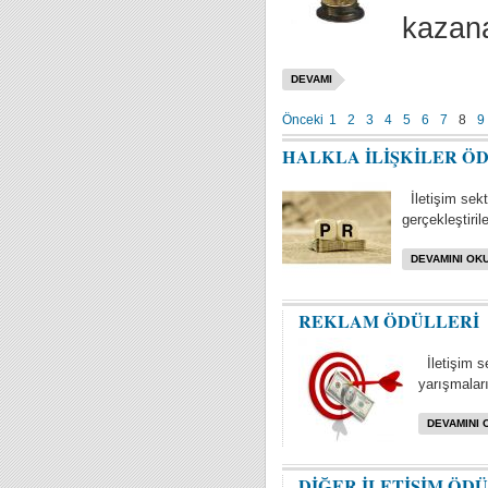
kazana
DEVAMI
Önceki
1
2
3
4
5
6
7
8
9
HALKLA İLİŞKİLER Ö
İletişim sektö
gerçekleştiril
DEVAMINI OKU
REKLAM ÖDÜLLERİ
İletişim s
yarışmaları 
DEVAMINI 
DİĞER İLETİŞİM ÖD